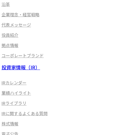
沿革
企業理念・経営戦略
代表メッセージ
役員紹介
拠点情報
コーポレートブランド
投資家情報（IR）
IRカレンダー
業績ハイライト
IRライブラリ
IRに関するよくある質問
株式情報
電子公告