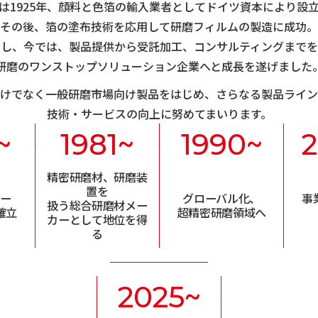
は1925年、顔料と色箔の輸入業者としてドイツ資本により設
その後、箔の塗布技術を応用して研磨フィルムの製造に成功。
入し、
今では、製品提供から受託加工、コンサルティングまでを
研磨のワンストップソリューション企業へと成長を遂げました
けでなく一般研磨市場向け製品をはじめ、
さらなる製品ライン
技術・サービスの向上に努めてまいります。
~
1981~
1990~
精密研磨材、研磨装
置を
カー
グローバル化、
事
扱う
総合研磨材メー
確立
超精密研磨領域へ
カーとして
地位を得
る
2025~