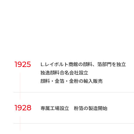
1925
L.レイボルト商館の顔料、箔部門を独立
独逸顔料合名会社設立
顔料・金箔・金粉の輸入販売
1928
専属工場設立 粉箔の製造開始