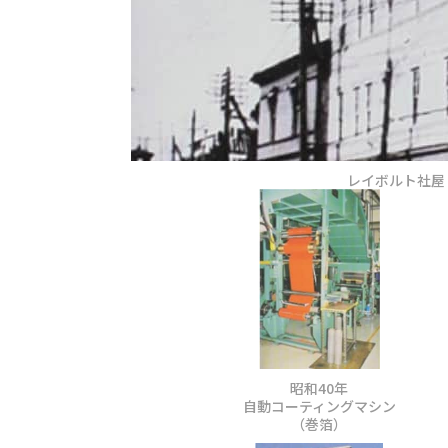
レイボルト社屋
昭和40年
自動コーティングマシン
（巻箔）