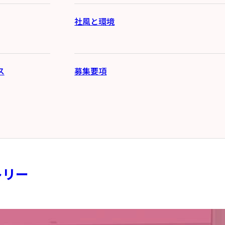
社風と環境
ス
募集要項
トリー