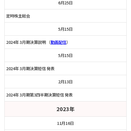
6月25日
定時株主総会
5月15日
2024年 3月期決算説明 （
動画配信
）
5月15日
2024年 3月期決算短信 発表
2月13日
2024年 3月期第3四半期決算短信 発表
2023年
11月16日