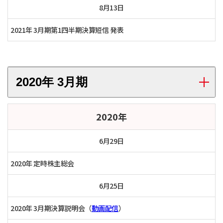
8月13日
2021年 3月期第1四半期決算短信 発表
2020年 3月期
2020年
6月29日
2020年 定時株主総会
6月25日
2020年 3月期決算説明会（
動画配信
）