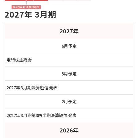
2027年 3月期
2027年
6月予定
定時株主総会
5月予定
2027年 3月期決算短信 発表
2月予定
2027年 3月期第3四半期決算短信 発表
2026年