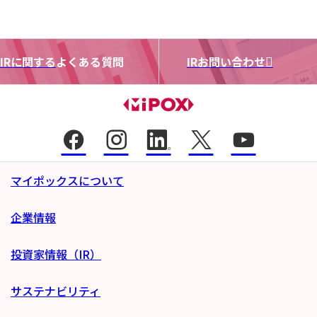
IRに関する
よくある質問
IRお問い合わせ
マイポックスについて
企業情報
投資家情報（IR）
サステナビリティ