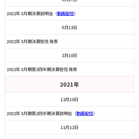
2022年 3月期決算説明会（
動画配信
）
5月13日
2022年 3月期決算短信 発表
2月10日
2022年 3月期第3四半期決算短信 発表
2021年
12月10日
2022年 3月期第2四半期決算説明会（
動画配信
）
11月12日