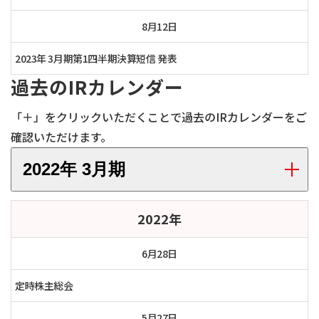
8月12日
2023年 3月期第1四半期決算短信 発表
過去のIRカレンダー
「＋」をクリックいただくことで過去のIRカレンダーをご
確認いただけます。
2022年 3月期
2022年
6月28日
定時株主総会
5月27日