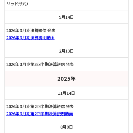
リッド形式）
5月14日
2026年 3月期決算短信 発表
2026年 3月期決算説明動画
2月13日
2026年 3月期第3四半期決算短信 発表
2025年
11月14日
2026年 3月期第2四半期決算短信 発表
2026年 3月期第2四半期決算説明動画
8月8日