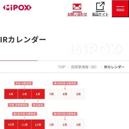
お問い合わせ
製品サイト
IRカレンダー
TOP
投資家情報（IR）
IRカレンダー