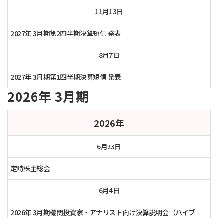
11月13日
2027年 3月期第2四半期決算短信 発表
8月7日
2027年 3月期第1四半期決算短信 発表
2026年 3月期
2026年
6月23日
定時株主総会
6月4日
2026年 3月期機関投資家・アナリスト向け決算説明会（ハイブ