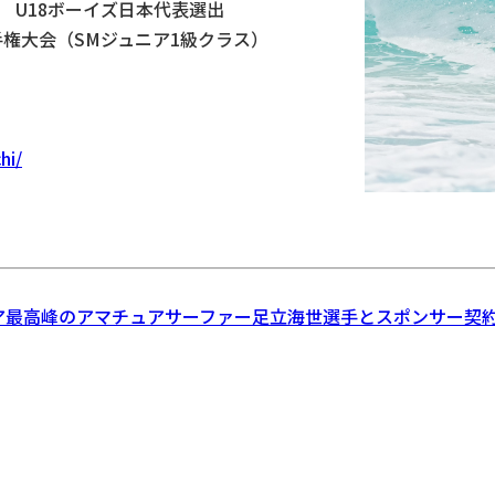
） U18ボーイズ日本代表選出
手権大会（SMジュニア1級クラス）
hi/
ュニア最高峰のアマチュアサーファー足立海世選手とスポンサー契