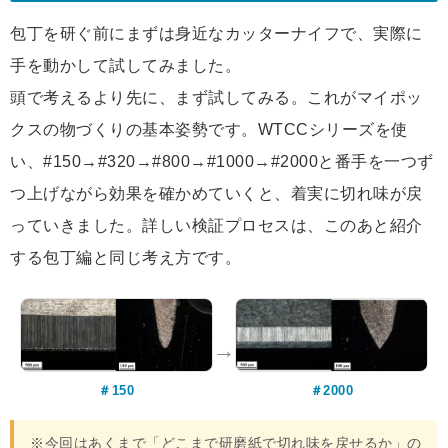
包丁を研ぐ前にまずは身近なカッターナイフで、実際に
手を動かして試してみました。
頭で考えるより先に、まず試してみる。これがマイポッ
クスの物づくりの基本姿勢です。WTCCシリーズを使
い、#150→#320→#800→#1000→#2000と番手を一つず
つ上げながら効果を確かめていくと、着実に切れ味が戻
っていきました。詳しい検証プロセスは、このあと紹介
する包丁編と同じ考え方です。
→
＃150
＃2000
※今回はあくまで「どこまで研磨紙で切れ味を戻せるか」の