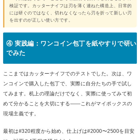
検証です。カッターナイフは刃を薄く連ねた構造上、日常的
には研ぐのではなく、切れなくなったら刃を折って新しい刃
を出すのが正しい使い方です。
④ 実践編：ワンコイン包丁を紙やすりで研い
でみた
ここまではカッターナイフでのテストでした。次は、ワ
ンコインで購入した包丁で、実際に自分たちの手で試し
てみます。机上の理論だけでなく、実際に使ってみて初
めて分かることを大切にする——これがマイポックスの
現場主義です。
最初は#320程度から始め、仕上げは#2000〜2500を目安