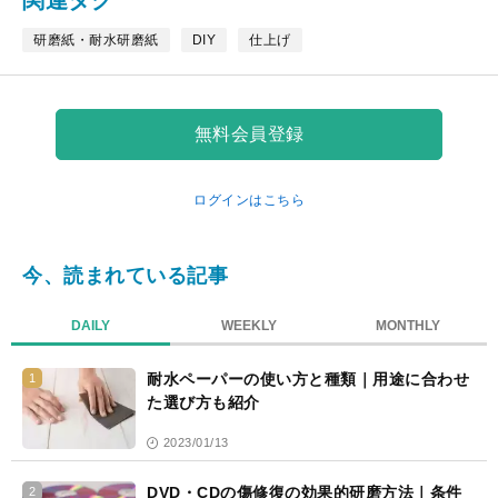
関連タグ
ッ
ク
研磨紙・耐水研磨紙
DIY
仕上げ
マ
ー
ク
無料会員登録
ログインはこちら
今、読まれている記事
DAILY
WEEKLY
MONTHLY
耐水ペーパーの使い方と種類｜用途に合わせ
1
た選び方も紹介
2023/01/13
DVD・CDの傷修復の効果的研磨方法｜条件
2