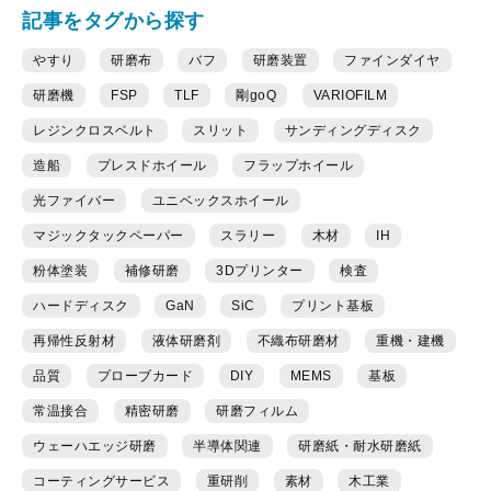
記事をタグから探す
やすり
研磨布
バフ
研磨装置
ファインダイヤ
研磨機
FSP
TLF
剛goQ
VARIOFILM
レジンクロスベルト
スリット
サンディングディスク
造船
プレスドホイール
フラップホイール
光ファイバー
ユニベックスホイール
マジックタックペーパー
スラリー
木材
IH
粉体塗装
補修研磨
3Dプリンター
検査
ハードディスク
GaN
SiC
プリント基板
再帰性反射材
液体研磨剤
不織布研磨材
重機・建機
品質
プローブカード
DIY
MEMS
基板
常温接合
精密研磨
研磨フィルム
ウェーハエッジ研磨
半導体関連
研磨紙・耐水研磨紙
コーティングサービス
重研削
素材
木工業