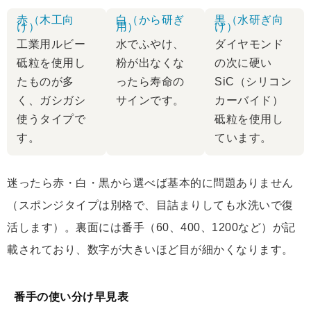
赤（木工向
白（から研ぎ
黒（水研ぎ向
け）
用）
け）
工業用ルビー
水でふやけ、
ダイヤモンド
砥粒を使用し
粉が出なくな
の次に硬い
たものが多
ったら寿命の
SiC（シリコン
く、ガシガシ
サインです。
カーバイド）
使うタイプで
砥粒を使用し
す。
ています。
迷ったら赤・白・黒から選べば基本的に問題ありません
（スポンジタイプは別格で、目詰まりしても水洗いで復
活します）。裏面には番手（60、400、1200など）が記
載されており、数字が大きいほど目が細かくなります。
番手の使い分け早見表