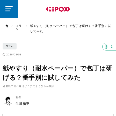
研
磨
ラ
ボ
コラ
紙やすり（耐水ペーパー）で包丁は研げる？番手別に試
ム
してみた
コラム
1
2026/08/08
紙やすり（耐水ペーパー）で包丁は研
げる？番手別に試してみた
研磨紙で切れ味はどこまでよくなるか検証
著者
生川 勢至