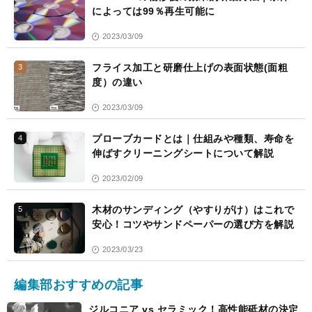
によっては99％再生可能に
2023/03/09
フライス加工と研磨仕上げの表面状態(面粗
3
度）の違い
2023/03/09
プローブカードとは｜仕組みや種類、寿命を
4
伸ばすクリーニングシートについて解説
2023/02/09
木材のサンディング（やすりがけ）はこれで
5
安心！コツやサンドペーパーの選び方を解説
2023/03/23
編集部おすすめの記事
ジルコニア vs セラミック！高性能砥材の決定