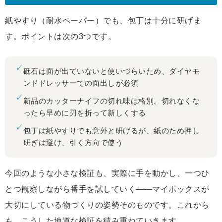
紙やすり（耐水ペーパー）でも、包丁は十分に研げま
す。ポイントは次の3つです。
✓
砥石は面が出ていないと使いづらいため、ダイヤモ
ンドドレッサーでの面出しが必須
✓
新品のカッターナイフの切れ味は格別。切れなくな
ったら早めに刃を折って新しくする
✓
包丁は紙やすりでも意外と研げるが、紙のため押し
研ぎは避け、引く方向で使う
今回のような小さな検証も、実際に手を動かし、一つひ
とつ観察しながら番手を試していく——マイポックスが
大切にしている物づくりの姿勢そのものです。これから
も、こうした地道な検証を積み重ねていきます。