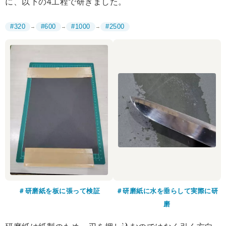
に、以下の4工程で研ぎました。
#320
#600
#1000
#2500
→
→
→
＃研磨紙を板に張って検証
＃研磨紙に水を垂らして実際に研
磨