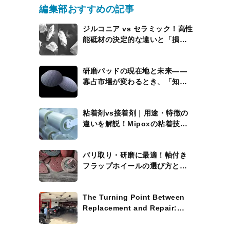
編集部おすすめの記事
ジルコニア vs セラミック！高性
能砥材の決定的な違いと「損を
しない」使い分けの極意”
研磨パッドの現在地と未来――
寡占市場が変わるとき、「知能
を持つパッド」が現れる
粘着剤vs接着剤｜用途・特徴の
違いを解説！Mipoxの粘着技術
にも注目
バリ取り・研磨に最適！軸付き
フラップホイールの選び方と活
用術
The Turning Point Between
Replacement and Repair:
Where the Process Widens