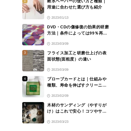
耐水ペーパーの使い方と種類｜
1
用途に合わせた選び方も紹介
2023/01/13
DVD・CDの傷修復の効果的研磨
2
方法｜条件によっては99％再生
可能に
2023/03/09
フライス加工と研磨仕上げの表
3
面状態(面粗度）の違い
2023/03/09
プローブカードとは｜仕組みや
4
種類、寿命を伸ばすクリーニン
グシートについて解説
2023/02/09
木材のサンディング（やすりが
5
け）はこれで安心！コツやサン
ドペーパーの選び方を解説
2023/03/23