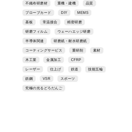
不織布研磨材
重機・建機
品質
プローブカード
DIY
MEMS
基板
常温接合
精密研磨
研磨フィルム
ウェーハエッジ研磨
半導体関連
研磨紙・耐水研磨紙
コーティングサービス
重研削
素材
木工業
金属加工
CFRP
レーザー
仕上げ
鉄道
技能五輪
鉄鋼
VSR
スポーツ
究極の光るどろだんご