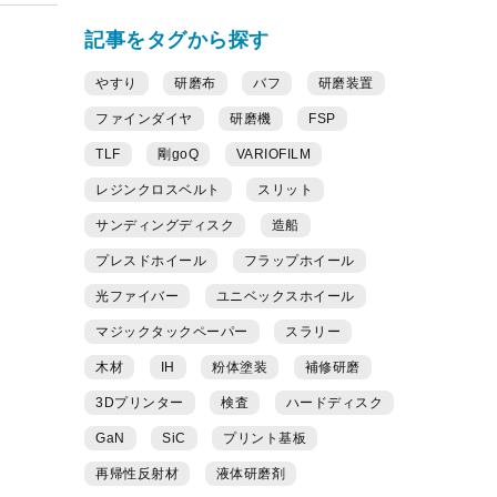
記事をタグから探す
やすり
研磨布
バフ
研磨装置
ファインダイヤ
研磨機
FSP
TLF
剛goQ
VARIOFILM
レジンクロスベルト
スリット
サンディングディスク
造船
プレスドホイール
フラップホイール
光ファイバー
ユニベックスホイール
マジックタックペーパー
スラリー
木材
IH
粉体塗装
補修研磨
3Dプリンター
検査
ハードディスク
GaN
SiC
プリント基板
再帰性反射材
液体研磨剤