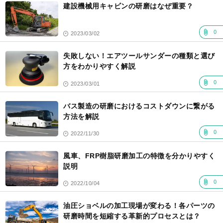
建設機械用キャビンの研磨はなぜ重要？
0
2023/03/02
失敗しない！エアツールサンダーの種類と選び
方をわかりやすく解説
0
2023/03/01
バス製造の研磨におけるコストダウンに繋がる
方法を解説
0
2022/11/30
風車、FRP樹脂研磨加工の特徴を分かりやすく
説明
0
2022/10/04
油圧ショベルの加工現場が変わる！各パーツの
研磨時間を短縮する革新的プロセスとは？