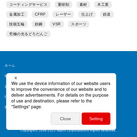
コーティングサービス
重研削
素材
木工業
金属加工
CFRP
レーザー
仕上げ
鉄道
技能五輪
鉄鋼
VSR
スポーツ
究極の光るどろだんご
ホーム
研磨ラボとは
運営者情報
お問い合わせ
会員規約
行動ターゲティング等について
ヘルプ
個人情報保護方針
個人情報取り扱い同意書
Copyright© 1998-2022 Mipox CorporationAll Rights Reserved.