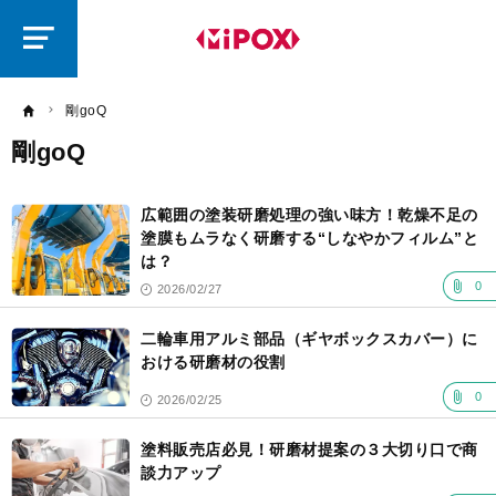
研
磨
ラ
ボ
剛goQ
剛goQ
記
事
広範囲の塗装研磨処理の強い味方！乾燥不足の
一
覧
塗膜もムラなく研磨する“しなやかフィルム”と
は？
0
2026/02/27
二輪車用アルミ部品（ギヤボックスカバー）に
おける研磨材の役割
0
2026/02/25
塗料販売店必見！研磨材提案の３大切り口で商
談力アップ