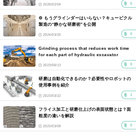
0
2026/02/04
⚙️ もうグラインダーはいらない？キュービクル
製造の“静かな研磨術”を公開
0
2024/03/25
Grinding process that reduces work time
for each part of hydraulic excavator
0
2023/06/13
研磨は自動化できるのか？必要性やロボットの
使用事例を紹介
1
2023/03/22
フライス加工と研磨仕上げの表面状態とは？面
粗度の違いを解説
0
2023/03/09