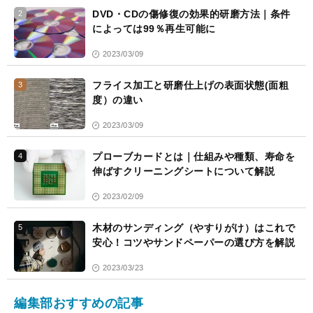
DVD・CDの傷修復の効果的研磨方法｜条件
2
によっては99％再生可能に
2023/03/09
フライス加工と研磨仕上げの表面状態(面粗
3
度）の違い
2023/03/09
プローブカードとは｜仕組みや種類、寿命を
4
伸ばすクリーニングシートについて解説
2023/02/09
木材のサンディング（やすりがけ）はこれで
5
安心！コツやサンドペーパーの選び方を解説
2023/03/23
編集部おすすめの記事