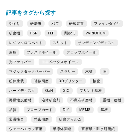
記事をタグから探す
やすり
研磨布
バフ
研磨装置
ファインダイヤ
研磨機
FSP
TLF
剛goQ
VARIOFILM
レジンクロスベルト
スリット
サンディングディスク
造船
プレスドホイール
フラップホイール
光ファイバー
ユニベックスホイール
マジックタックペーパー
スラリー
木材
IH
粉体塗装
補修研磨
3Dプリンター
検査
ハードディスク
GaN
SiC
プリント基板
再帰性反射材
液体研磨剤
不織布研磨材
重機・建機
品質
プローブカード
DIY
MEMS
基板
常温接合
精密研磨
研磨フィルム
ウェーハエッジ研磨
半導体関連
研磨紙・耐水研磨紙