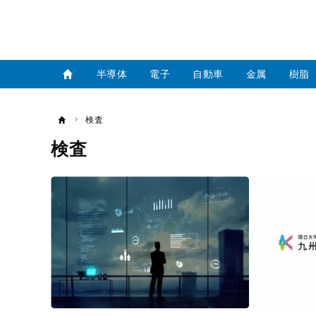
半導体
電子
自動車
金属
樹脂
検査
検査
記
事
一
覧