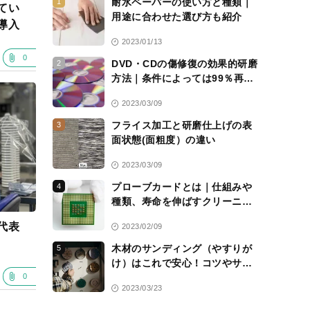
耐水ペーパーの使い方と種類｜
1
てい
用途に合わせた選び方も紹介
導入
2023/01/13
0
DVD・CDの傷修復の効果的研磨
2
方法｜条件によっては99％再生
可能に
2023/03/09
フライス加工と研磨仕上げの表
3
面状態(面粗度）の違い
2023/03/09
プローブカードとは｜仕組みや
4
種類、寿命を伸ばすクリーニン
グシートについて解説
代表
2023/02/09
木材のサンディング（やすりが
5
け）はこれで安心！コツやサン
ドペーパーの選び方を解説
0
2023/03/23