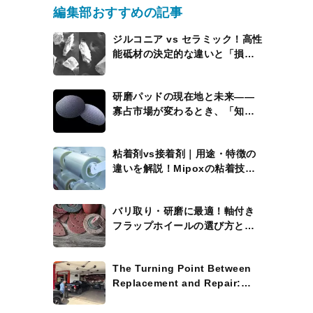
編集部おすすめの記事
ジルコニア vs セラミック！高性
能砥材の決定的な違いと「損を
しない」使い分けの極意”
研磨パッドの現在地と未来――
寡占市場が変わるとき、「知能
を持つパッド」が現れる
粘着剤vs接着剤｜用途・特徴の
違いを解説！Mipoxの粘着技術
にも注目
バリ取り・研磨に最適！軸付き
フラップホイールの選び方と活
用術
The Turning Point Between
Replacement and Repair:
Where the Process Widens