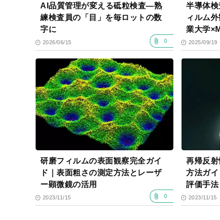
AI品質管理が変える砥粒検査―熟
半導体検
練検査員の「目」を毎ロットの数
ィルム外
字に
業大学×
0
2026/06/15
2025/09/19
研磨フィルムの表面観察完全ガイ
再帰反射
ド｜表面粗さの測定方法とレーザ
方法ガイ
ー顕微鏡の活用
評価手法
0
2023/11/15
2023/11/15