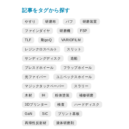
記事をタグから探す
やすり
研磨布
バフ
研磨装置
ファインダイヤ
研磨機
FSP
TLF
剛goQ
VARIOFILM
レジンクロスベルト
スリット
サンディングディスク
造船
プレスドホイール
フラップホイール
光ファイバー
ユニベックスホイール
マジックタックペーパー
スラリー
木材
IH
粉体塗装
補修研磨
3Dプリンター
検査
ハードディスク
GaN
SiC
プリント基板
再帰性反射材
液体研磨剤