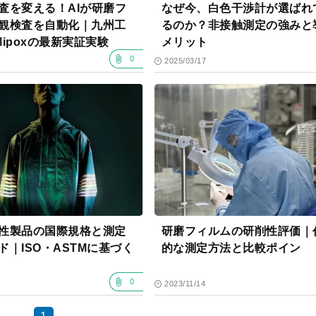
査を変える！AIが研磨フ
なぜ今、白色干渉計が選ばれ
観検査を自動化｜九州工
るのか？非接触測定の強みと
Mipoxの最新実証実験
メリット
0
2025/03/17
性製品の国際規格と測定
研磨フィルムの研削性評価｜
ド｜ISO・ASTMに基づく
的な測定方法と比較ポイン
0
2023/11/14