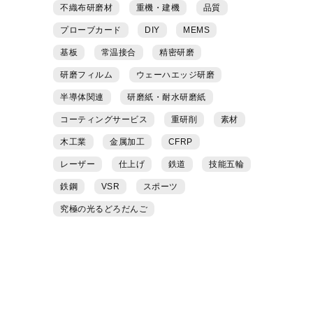
不織布研磨材
重機・建機
品質
プローブカード
DIY
MEMS
基板
常温接合
精密研磨
研磨フィルム
ウェーハエッジ研磨
半導体関連
研磨紙・耐水研磨紙
コーティングサービス
重研削
素材
木工業
金属加工
CFRP
レーザー
仕上げ
鉄道
技能五輪
鉄鋼
VSR
スポーツ
究極の光るどろだんご