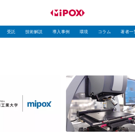
研
磨
ラ
ボ
受託
技術解説
導入事例
環境
コラム
著者一