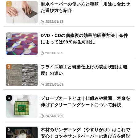
耐水ペーパーの使い方と種類｜用途に合わせ
1
た選び方も紹介
2023/01/13
DVD・CDの傷修復の効果的研磨方法｜条件
2
によっては99％再生可能に
2023/03/09
フライス加工と研磨仕上げの表面状態(面粗
3
度）の違い
2023/03/09
プローブカードとは｜仕組みや種類、寿命を
4
伸ばすクリーニングシートについて解説
2023/02/09
木材のサンディング（やすりがけ）はこれで
5
安心！コツやサンドペーパーの選び方を解説