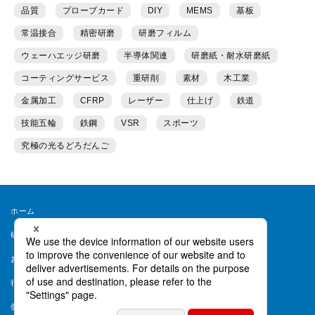
品質
プローブカード
DIY
MEMS
基板
常温接合
精密研磨
研磨フィルム
ウェーハエッジ研磨
半導体関連
研磨紙・耐水研磨紙
コーティングサービス
重研削
素材
木工業
金属加工
CFRP
レーザー
仕上げ
鉄道
技能五輪
鉄鋼
VSR
スポーツ
究極の光るどろだんご
ホーム
研磨ラボとは
運営者情報
お問い合わせ
会員規約
行動ターゲティング等について
ヘルプ
個人情報保護方針
個人情報取り扱い同意書