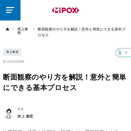
研
磨
ラ
ボ
導入事
断面観察のやり方を解説！意外と簡単にできる基本プ
例
ロセス
導入事例
0
2023/03/08
断面観察のやり方を解説！意外と簡単
にできる基本プロセス
著者
井上 泰宏