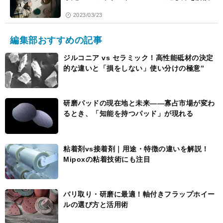
2023/03/23
編集部おすすめの記事
ジルコニア vs セラミック！高性能砥材の決定
的な違いと「損をしない」使い分けの極意”
研磨パッドの現在地と未来――寡占市場が変わ
るとき、「知能を持つパッド」が現れる
粘着剤vs接着剤｜用途・特徴の違いを解説！
Mipoxの粘着技術にも注目
バリ取り・研磨に最適！軸付きフラップホイー
ルの選び方と活用術