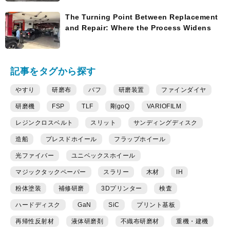
The Turning Point Between Replacement
and Repair: Where the Process Widens
記事をタグから探す
やすり
研磨布
バフ
研磨装置
ファインダイヤ
研磨機
FSP
TLF
剛goQ
VARIOFILM
レジンクロスベルト
スリット
サンディングディスク
造船
プレスドホイール
フラップホイール
光ファイバー
ユニベックスホイール
マジックタックペーパー
スラリー
木材
IH
粉体塗装
補修研磨
3Dプリンター
検査
ハードディスク
GaN
SiC
プリント基板
再帰性反射材
液体研磨剤
不織布研磨材
重機・建機