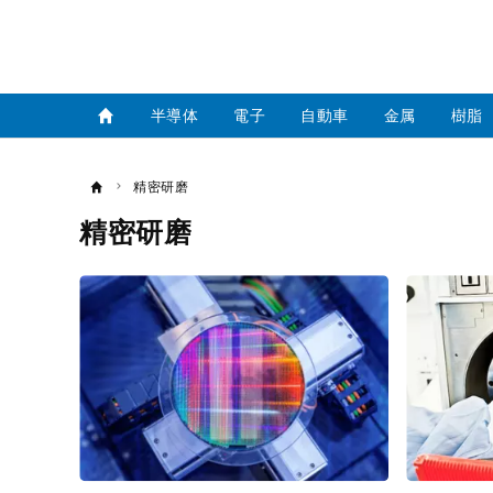
半導体
電子
自動車
金属
樹脂
精密研磨
精密研磨
記
事
一
覧