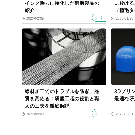
インク除去に特化した研磨製品の
に於ける
紹介
（植毛タ
研磨フィ
0
2023/02/09
2023/01/23
線材加工でのトラブルを防ぎ、品
3Dプリ
質を高める！研磨工程の役割と職
最適な研
人の工夫を徹底解説
0
2022/09/09
2022/08/31