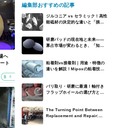
編集部おすすめの記事
ジルコニア vs セラミック！高性
能砥材の決定的な違いと「損を
しない」使い分けの極意”
研磨パッドの現在地と未来――
寡占市場が変わるとき、「知能
を持つパッド」が現れる
場へ
ポート
粘着剤vs接着剤｜用途・特徴の
違いを解説！Mipoxの粘着技術
にも注目
0
バリ取り・研磨に最適！軸付き
フラップホイールの選び方と活
用術
The Turning Point Between
Replacement and Repair:
Where the Process Widens