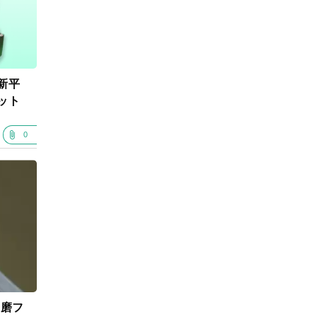
新平
ット
0
研磨フ