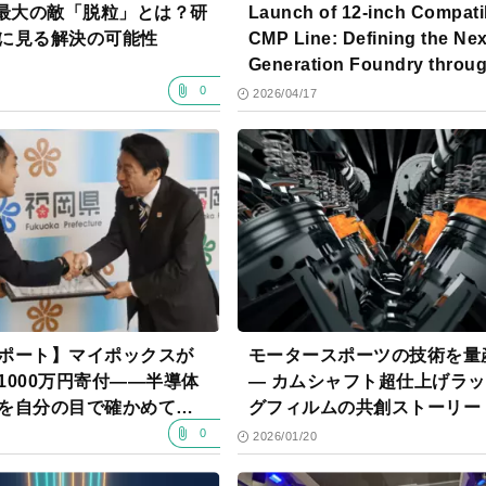
磨最大の敵「脱粒」とは？研
Launch of 12-inch Compati
に見る解決の可能性
CMP Line: Defining the Nex
Generation Foundry throug
Integration of "Coating, Cut
0
2026/04/17
and Polishing" Technologi
ポート】マイポックスが
モータースポーツの技術を量
1000万円寄付——半導体
― カムシャフト超仕上げラ
を自分の目で確かめてき
グフィルムの共創ストーリー
0
2026/01/20