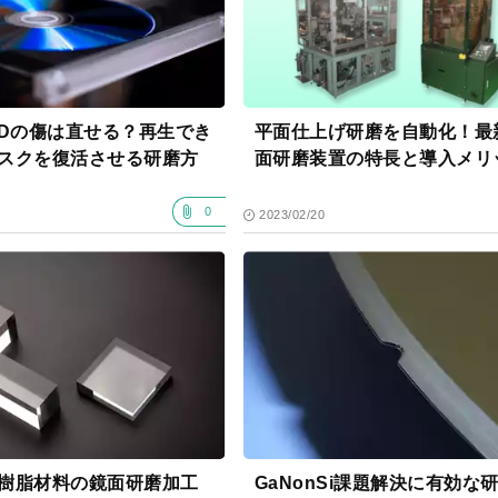
VDの傷は直せる？再生でき
平面仕上げ研磨を自動化！最
スクを復活させる研磨方
面研磨装置の特長と導入メリ
0
2023/02/20
樹脂材料の鏡面研磨加工
GaNonSi課題解決に有効な