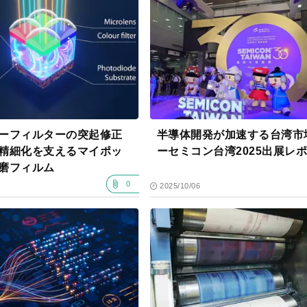
ーフィルターの突起修正
半導体開発が加速する台湾市
精細化を支えるマイポッ
ーセミコン台湾2025出展レ
磨フィルム
0
2025/10/06