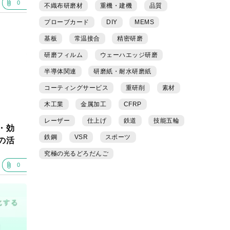
0
不織布研磨材
重機・建機
品質
プローブカード
DIY
MEMS
基板
常温接合
精密研磨
研磨フィルム
ウェーハエッジ研磨
半導体関連
研磨紙・耐水研磨紙
コーティングサービス
重研削
素材
木工業
金属加工
CFRP
レーザー
仕上げ
鉄道
技能五輪
・効
鉄鋼
VSR
スポーツ
の活
究極の光るどろだんご
0