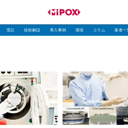
研
磨
ラ
ボ
受託
技術解説
導入事例
環境
コラム
著者一