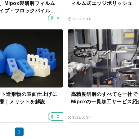
、Mipox製研磨フィルム
ィルム式エッジポリッシュ
イプ・フロックパイル型
ルム）の特徴
0
2022/09/14
ント造形物の表面仕上げに
高精度研磨のすべてを一社で
磨｜メリットを解説
Mipoxの一貫加工サービス紹
2
2022/08/24
1