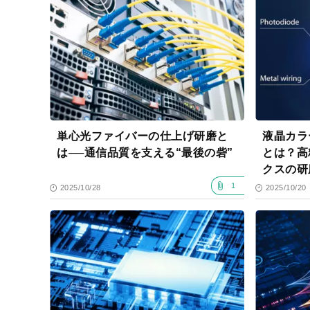
単心光ファイバーの仕上げ研磨と
液晶カラ
は──通信品質を支える“最後の砦”
とは？高
クスの研
1
2025/10/28
2025/10/20