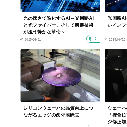
光の速さで進化するAI～光回路AI
光回路A
と光ファイバー、そして研磨技術
いインフ
が担う静かな革命～
0
2025/09/11
2025/09/10
シリコンウェーハの品質向上につ
ウェーハ
ながるエッジの酸化膜除去
「接合位
ジ修正加