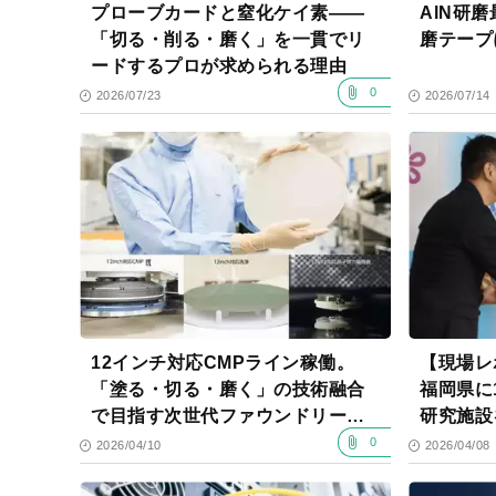
プローブカードと窒化ケイ素——
AlN研
「切る・削る・磨く」を一貫でリ
磨テープ
ードするプロが求められる理由
0
2026/07/23
2026/07/14
12インチ対応CMPライン稼働。
【現場レ
「塗る・切る・磨く」の技術融合
福岡県に
で目指す次世代ファウンドリーの
研究施設
全貌
た
0
2026/04/10
2026/04/08