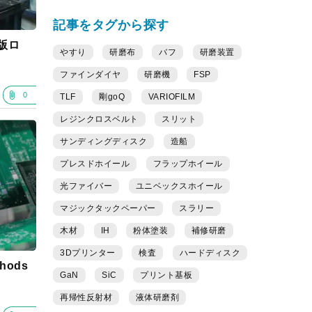
記事をタグから探す
版ロ
やすり
研磨布
バフ
研磨装置
ファインダイヤ
研磨機
FSP
0
TLF
剛goQ
VARIOFILM
レジンクロスベルト
スリット
サンディングディスク
造船
プレスドホイール
フラップホイール
光ファイバー
ユニベックスホイール
マジックタックペーパー
スラリー
木材
IH
粉体塗装
補修研磨
3Dプリンター
検査
ハードディスク
thods
GaN
SiC
プリント基板
再帰性反射材
液体研磨剤