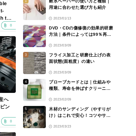
耐水ペーパーの使い方と種類｜
1
ble
用途に合わせた選び方も紹介
t-
h the
2023/01/13
ting,
0
DVD・CDの傷修復の効果的研磨
2
es
方法｜条件によっては99％再生
可能に
2023/03/09
フライス加工と研磨仕上げの表
3
面状態(面粗度）の違い
2023/03/09
プローブカードとは｜仕組みや
4
種類、寿命を伸ばすクリーニン
グシートについて解説
産へ
2023/02/09
ッピン
木材のサンディング（やすりが
5
け）はこれで安心！コツやサン
ドペーパーの選び方を解説
0
2023/03/23