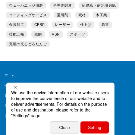
ウェーハエッジ研磨
半導体関連
研磨紙・耐水研磨紙
コーティングサービス
重研削
素材
木工業
金属加工
CFRP
レーザー
仕上げ
鉄道
技能五輪
鉄鋼
VSR
スポーツ
究極の光るどろだんご
ホーム
研磨ラボとは
運営者情報
お問い合わせ
会員規約
行動ターゲティング等について
ヘルプ
個人情報保護方針
個人情報取り扱い同意書