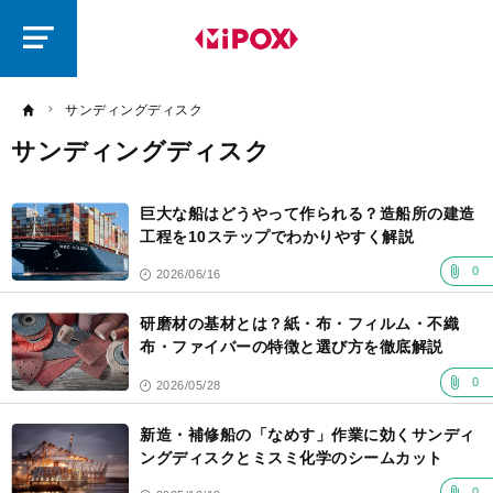
研
磨
ラ
ボ
サンディングディスク
サンディングディスク
記
事
巨大な船はどうやって作られる？造船所の建造
一
覧
工程を10ステップでわかりやすく解説
0
2026/06/16
研磨材の基材とは？紙・布・フィルム・不織
布・ファイバーの特徴と選び方を徹底解説
0
2026/05/28
新造・補修船の「なめす」作業に効くサンディ
ングディスクとミスミ化学のシームカット
0