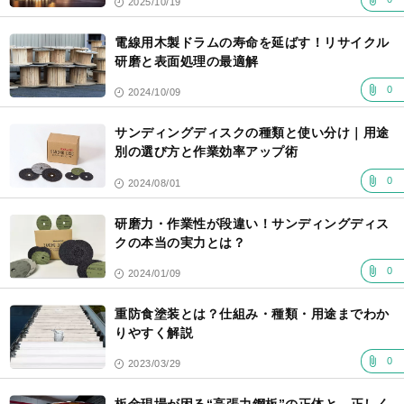
2025/10/19
電線用木製ドラムの寿命を延ばす！リサイクル
研磨と表面処理の最適解
0
2024/10/09
サンディングディスクの種類と使い分け｜用途
別の選び方と作業効率アップ術
0
2024/08/01
研磨力・作業性が段違い！サンディングディス
クの本当の実力とは？
0
2024/01/09
重防食塗装とは？仕組み・種類・用途までわか
りやすく解説
0
2023/03/29