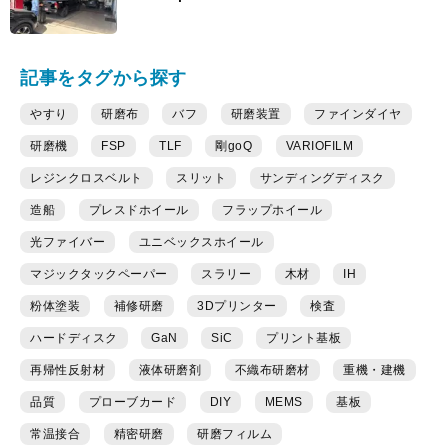
記事をタグから探す
やすり
研磨布
バフ
研磨装置
ファインダイヤ
研磨機
FSP
TLF
剛goQ
VARIOFILM
レジンクロスベルト
スリット
サンディングディスク
造船
プレスドホイール
フラップホイール
光ファイバー
ユニベックスホイール
マジックタックペーパー
スラリー
木材
IH
粉体塗装
補修研磨
3Dプリンター
検査
ハードディスク
GaN
SiC
プリント基板
再帰性反射材
液体研磨剤
不織布研磨材
重機・建機
品質
プローブカード
DIY
MEMS
基板
常温接合
精密研磨
研磨フィルム