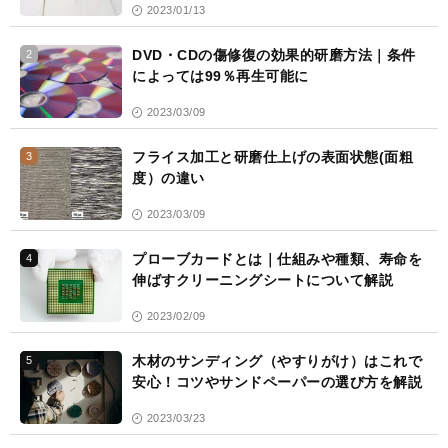
2023/01/13
DVD・CDの傷修復の効果的研磨方法｜条件
2
によっては99％再生可能に
2023/03/09
フライス加工と研磨仕上げの表面状態(面粗
3
度）の違い
2023/03/09
プローブカードとは｜仕組みや種類、寿命を
4
伸ばすクリーニングシートについて解説
2023/02/09
木材のサンディング（やすりがけ）はこれで
5
安心！コツやサンドペーパーの選び方を解説
2023/03/23