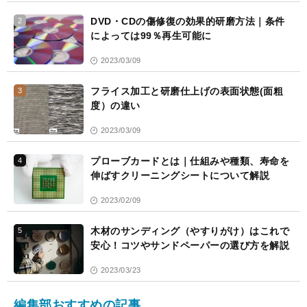
DVD・CDの傷修復の効果的研磨方法｜条件
2
によっては99％再生可能に
2023/03/09
フライス加工と研磨仕上げの表面状態(面粗
3
度）の違い
2023/03/09
プローブカードとは｜仕組みや種類、寿命を
4
伸ばすクリーニングシートについて解説
2023/02/09
木材のサンディング（やすりがけ）はこれで
5
安心！コツやサンドペーパーの選び方を解説
2023/03/23
編集部おすすめの記事