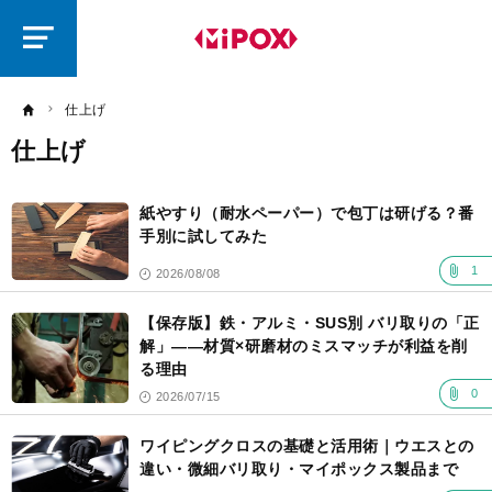
研
磨
ラ
ボ
仕上げ
仕上げ
記
事
紙やすり（耐水ペーパー）で包丁は研げる？番
一
覧
手別に試してみた
1
2026/08/08
【保存版】鉄・アルミ・SUS別 バリ取りの「正
解」――材質×研磨材のミスマッチが利益を削
る理由
0
2026/07/15
ワイピングクロスの基礎と活用術｜ウエスとの
違い・微細バリ取り・マイポックス製品まで