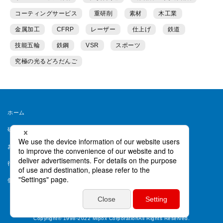
コーティングサービス
重研削
素材
木工業
金属加工
CFRP
レーザー
仕上げ
鉄道
技能五輪
鉄鋼
VSR
スポーツ
究極の光るどろだんご
ホーム
研磨ラボとは
運営者情報
お問い合わせ
会員規約
行動ターゲティング等について
ヘルプ
個人情報保護方針
個人情報取り扱い同意書
Copyright© 1998-2022 Mipox CorporationAll Rights Reserved.