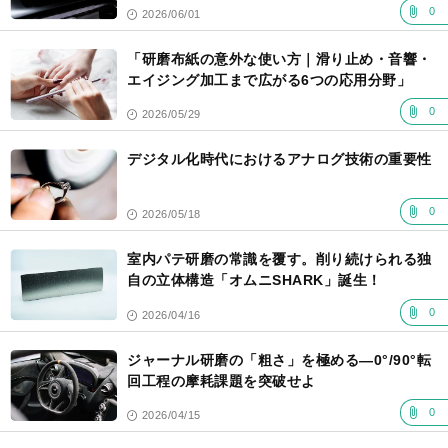
0
2026/06/01
「研磨布紙の意外な使い方｜滑り止め・音響・
エイジング加工まで広がる6つの応用分野」
0
2026/05/29
デジタル化時代におけるアナログ技術の重要性
0
2026/05/18
室内パテ研磨の常識を覆す。削り続けられる独
自の立体構造「オムニSHARK」誕生！
0
2026/04/16
ジャーナル研磨の「粗さ」を極める―0°/90°転
回工程の摩耗課題を突破せよ
0
2026/04/15