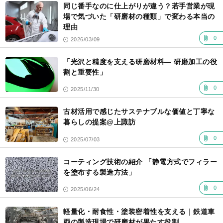
同じ番手なのに仕上がりが違う？若手営業が現
場で気づいた「研磨材の種類」で変わる本当の
理由
0
2026/03/09
「光沢と精度を支える研磨材料― 研磨加工の役
割と重要性」
0
2025/11/30
古材活用で感じたサステナブルな価値と丁寧な
暮らしの提案@上諏訪
0
2025/07/03
コーティング技術の紹介 「静電方式でフィラー
を塗布する製造方法」
0
2025/06/24
軽量化・耐食性・塗装密着性を支える｜鉄道車
両の製造現場で研磨材が果たす役割