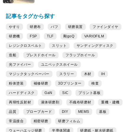
記事をタグから探す
やすり
研磨布
バフ
研磨装置
ファインダイヤ
研磨機
FSP
TLF
剛goQ
VARIOFILM
レジンクロスベルト
スリット
サンディングディスク
造船
プレスドホイール
フラップホイール
光ファイバー
ユニベックスホイール
マジックタックペーパー
スラリー
木材
IH
粉体塗装
補修研磨
3Dプリンター
検査
ハードディスク
GaN
SiC
プリント基板
再帰性反射材
液体研磨剤
不織布研磨材
重機・建機
品質
プローブカード
DIY
MEMS
基板
常温接合
精密研磨
研磨フィルム
ウェーハエッジ研磨
半導体関連
研磨紙・耐水研磨紙