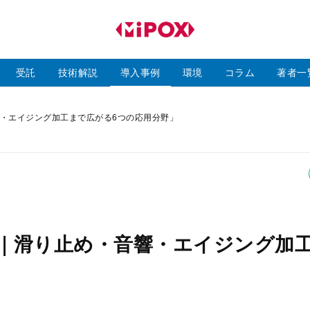
研
磨
ラ
ボ
受託
技術解説
導入事例
環境
コラム
著者一
・エイジング加工まで広がる6つの応用分野」
｜滑り止め・音響・エイジング加
」