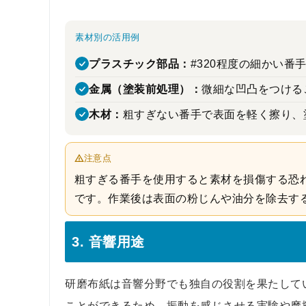
素材別の活用例
プラスチック部品：
#320程度の細かい
金属（塗装前処理）：
微細な凹凸をつける
木材：
粗すぎない番手で表面を軽く擦り、
注意点
粗すぎる番手を使用すると素材を損傷する恐
です。作業後は表面の粉じんや油分を除去す
3. 音響用途
研磨布紙は音響分野でも独自の役割を果たして
ことができるため、振動を感じさせる実験や摩