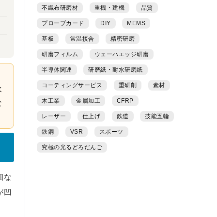
不織布研磨材
重機・建機
品質
プローブカード
DIY
MEMS
基板
常温接合
精密研磨
研磨フィルム
ウェーハエッジ研磨
半導体関連
研磨紙・耐水研磨紙
コーティングサービス
重研削
素材
水
木工業
金属加工
CFRP
な
レーザー
仕上げ
鉄道
技能五輪
鉄鋼
VSR
スポーツ
究極の光るどろだんご
細な
が凹