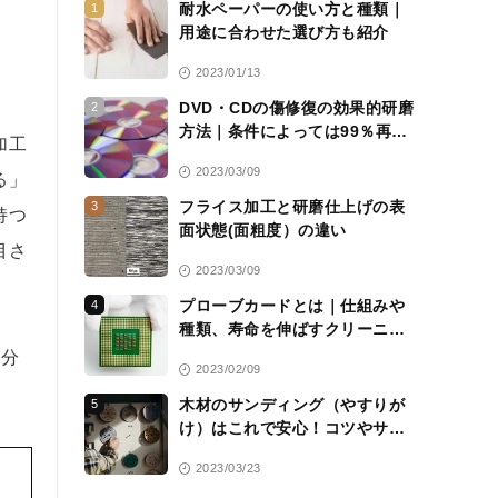
耐水ペーパーの使い方と種類｜
1
用途に合わせた選び方も紹介
2023/01/13
DVD・CDの傷修復の効果的研磨
2
方法｜条件によっては99％再生
加工
可能に
2023/03/09
る」
フライス加工と研磨仕上げの表
3
持つ
面状態(面粗度）の違い
目さ
2023/03/09
プローブカードとは｜仕組みや
4
種類、寿命を伸ばすクリーニン
グシートについて解説
の分
2023/02/09
木材のサンディング（やすりが
5
け）はこれで安心！コツやサン
ドペーパーの選び方を解説
2023/03/23