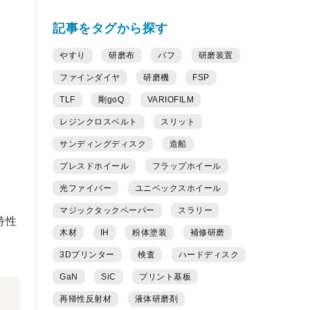
記事をタグから探す
やすり
研磨布
バフ
研磨装置
ファインダイヤ
研磨機
FSP
TLF
剛goQ
VARIOFILM
レジンクロスベルト
スリット
サンディングディスク
造船
プレスドホイール
フラップホイール
光ファイバー
ユニベックスホイール
マジックタックペーパー
スラリー
特性
木材
IH
粉体塗装
補修研磨
3Dプリンター
検査
ハードディスク
GaN
SiC
プリント基板
再帰性反射材
液体研磨剤