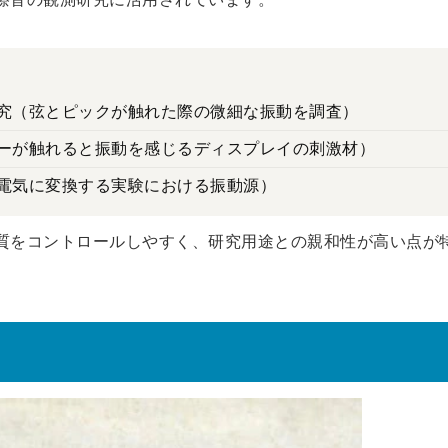
究（弦とピックが触れた際の微細な振動を調査）
ーが触れると振動を感じるディスプレイの刺激材）
電気に変換する実験における振動源）
質をコントロールしやすく、研究用途との親和性が高い点が