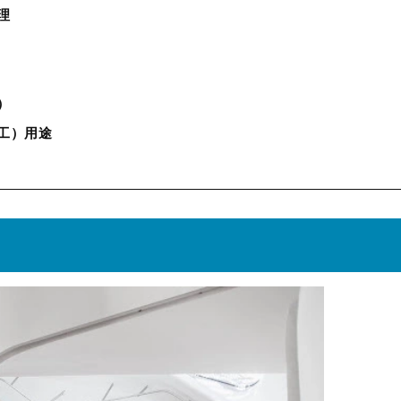
理
）
加工）用途