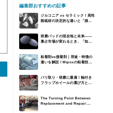
編集部おすすめの記事
ジルコニア vs セラミック！高性
能砥材の決定的な違いと「損を
しない」使い分けの極意”
研磨パッドの現在地と未来――
寡占市場が変わるとき、「知能
を持つパッド」が現れる
粘着剤vs接着剤｜用途・特徴の
違いを解説！Mipoxの粘着技術
にも注目
バリ取り・研磨に最適！軸付き
フラップホイールの選び方と活
用術
The Turning Point Between
Replacement and Repair:
Where the Process Widens