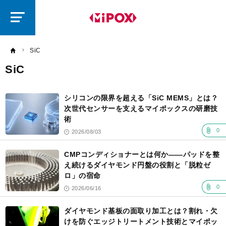
研
磨
ラ
ボ
SiC
SiC
記
事
シリコンの限界を超える「SiC MEMS」とは？
一
覧
次世代センサーを支えるマイポックスの研磨技
術
0
2026/08/03
CMPコンディショナーとは何か――パッドを整
え続けるダイヤモンド円盤の役割と「脱粒ゼ
ロ」の宿命
0
2026/06/16
ダイヤモンド基板の面取り加工とは？割れ・欠
けを防ぐエッジトリートメント技術とマイポッ