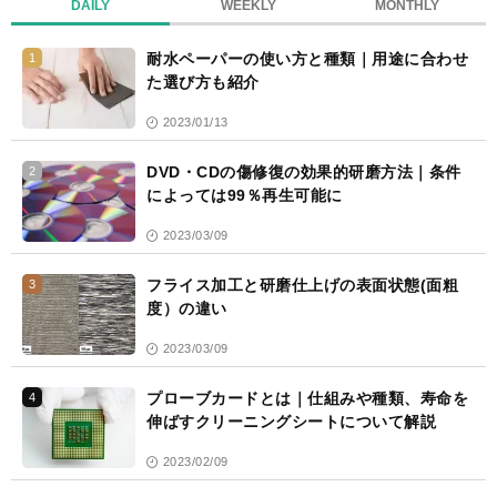
DAILY
WEEKLY
MONTHLY
耐水ペーパーの使い方と種類｜用途に合わせ
1
た選び方も紹介
2023/01/13
DVD・CDの傷修復の効果的研磨方法｜条件
2
によっては99％再生可能に
2023/03/09
フライス加工と研磨仕上げの表面状態(面粗
3
度）の違い
2023/03/09
プローブカードとは｜仕組みや種類、寿命を
4
伸ばすクリーニングシートについて解説
2023/02/09