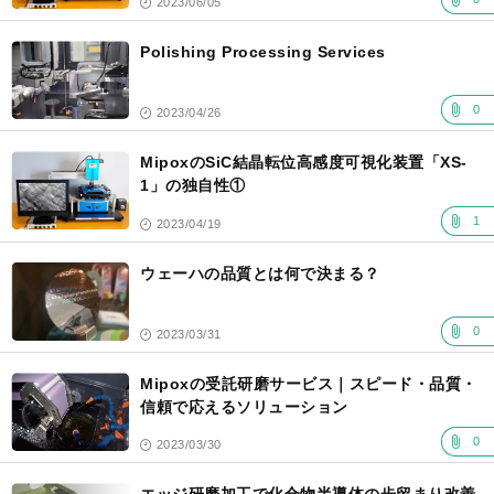
2023/06/05
Polishing Processing Services
0
2023/04/26
MipoxのSiC結晶転位高感度可視化装置「XS-
1」の独自性①
1
2023/04/19
ウェーハの品質とは何で決まる？
0
2023/03/31
Mipoxの受託研磨サービス｜スピード・品質・
信頼で応えるソリューション
0
2023/03/30