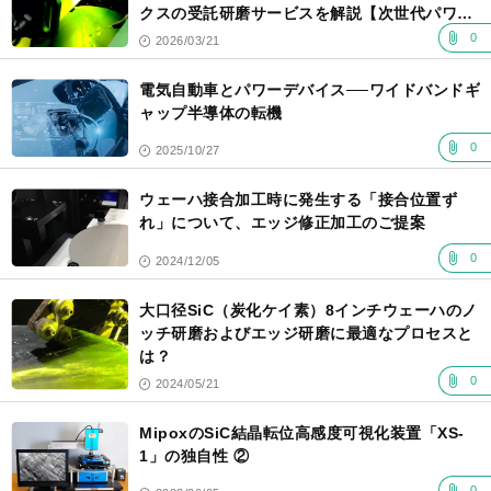
クスの受託研磨サービスを解説【次世代パワー
半導体対応】
0
2026/03/21
電気自動車とパワーデバイス──ワイドバンドギ
ャップ半導体の転機
0
2025/10/27
ウェーハ接合加工時に発生する「接合位置ず
れ」について、エッジ修正加工のご提案
0
2024/12/05
大口径SiC（炭化ケイ素）8インチウェーハのノ
ッチ研磨およびエッジ研磨に最適なプロセスと
は？
0
2024/05/21
MipoxのSiC結晶転位高感度可視化装置「XS-
1」の独自性 ②
0