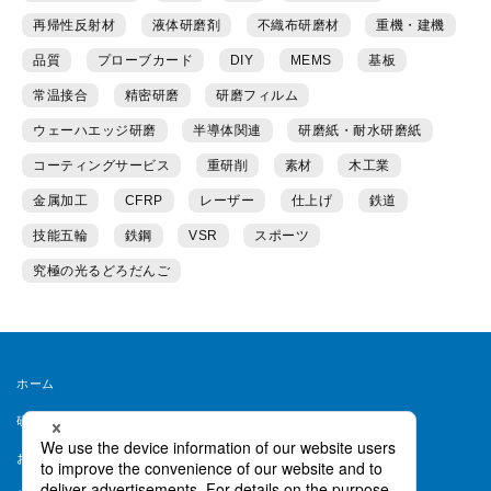
再帰性反射材
液体研磨剤
不織布研磨材
重機・建機
品質
プローブカード
DIY
MEMS
基板
常温接合
精密研磨
研磨フィルム
ウェーハエッジ研磨
半導体関連
研磨紙・耐水研磨紙
コーティングサービス
重研削
素材
木工業
金属加工
CFRP
レーザー
仕上げ
鉄道
技能五輪
鉄鋼
VSR
スポーツ
究極の光るどろだんご
ホーム
研磨ラボとは
運営者情報
お問い合わせ
会員規約