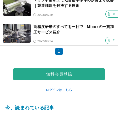
エッジ研磨加工で化合物半導体の歩留まり改善
｜製造課題を解決する技術
0
2023/03/29
高精度研磨のすべてを一社で｜Mipoxの一貫加
工サービス紹介
2
2022/08/24
1
無料会員登録
ログインはこちら
今、読まれている記事