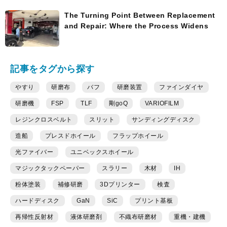
The Turning Point Between Replacement
and Repair: Where the Process Widens
記事をタグから探す
やすり
研磨布
バフ
研磨装置
ファインダイヤ
研磨機
FSP
TLF
剛goQ
VARIOFILM
レジンクロスベルト
スリット
サンディングディスク
造船
プレスドホイール
フラップホイール
光ファイバー
ユニベックスホイール
マジックタックペーパー
スラリー
木材
IH
粉体塗装
補修研磨
3Dプリンター
検査
ハードディスク
GaN
SiC
プリント基板
再帰性反射材
液体研磨剤
不織布研磨材
重機・建機