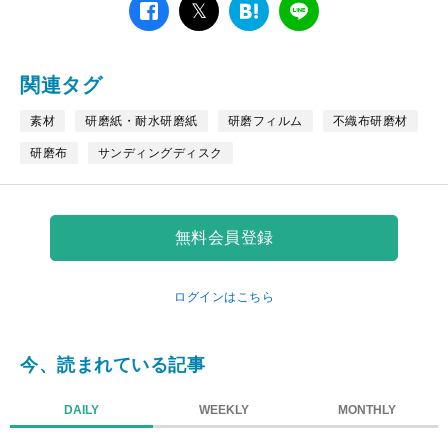
facebook
twitter
は
LINE
て
な
ブ
関連タグ
ッ
ク
素材
研磨紙・耐水研磨紙
研磨フィルム
不織布研磨材
マ
研磨布
サンディングディスク
ー
ク
無料会員登録
ログインはこちら
今、読まれている記事
DAILY
WEEKLY
MONTHLY