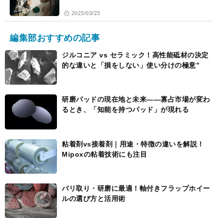
2023/03/23
編集部おすすめの記事
ジルコニア vs セラミック！高性能砥材の決定
的な違いと「損をしない」使い分けの極意”
研磨パッドの現在地と未来――寡占市場が変わ
るとき、「知能を持つパッド」が現れる
粘着剤vs接着剤｜用途・特徴の違いを解説！
Mipoxの粘着技術にも注目
バリ取り・研磨に最適！軸付きフラップホイー
ルの選び方と活用術