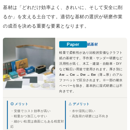
基材は「どれだけ効率よく、きれいに、そして安全に削
るか」を支える土台です。適切な基材の選択が研磨作業
の成否を決める重要な要素となります。
Paper
紙基材
軽量で柔軟性があり比較的安価なクラフト
紙の基材です。手作業・サンダー研磨など
汎用性が高く、木工・建築・自動車・DIY
など幅広い用途で使用されます。厚さ別に
Aw → Cw → Dw → Ew
（薄→厚）のアル
ファベットで区分されます。※一部の耐水
ペーパーを除き、基本的に湿式研磨には不
向きです。
◎ メリット
△ デメリット
・安価でコスト効率が高い
・水や湿気に弱い
・軽量かつ加工しやすい
・高負荷の研磨には不向き
・細かい粒度は曲面にもある程度対
応