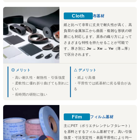
Cloth
布基材
紙と比べて非常に丈夫で耐久性が高く、高
負荷の金属加工から曲面・複雑な形状の研
磨にも対応します。原糸の織り方によって
さまざまな特性を持たせることが可能で
す。厚さ別に
Jw → Xw → Yw
（薄→厚）
で区分されます。
◎ メリット
△ デメリット
・高い耐久性・耐熱性・引張強度
・紙より高価
・柔軟性に優れ折り曲げても割れに
・平滑性では紙基材に劣る場合があ
くい
る
・長時間の研削に強い
Film
フィルム基材
主にPET（ポリエチレンテレフタレート）
を原料とするフィルム基材です。高い引張
強度・寸法安定性・表面平滑性により均一