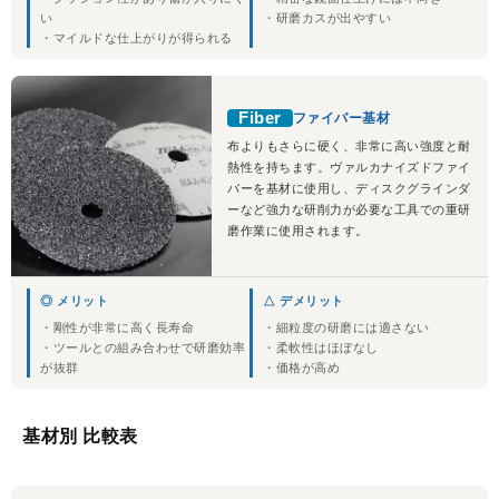
い
・研磨カスが出やすい
・マイルドな仕上がりが得られる
Fiber
ファイバー基材
布よりもさらに硬く、非常に高い強度と耐
熱性を持ちます。ヴァルカナイズドファイ
バーを基材に使用し、ディスクグラインダ
ーなど強力な研削力が必要な工具での重研
磨作業に使用されます。
◎ メリット
△ デメリット
・剛性が非常に高く長寿命
・細粒度の研磨には適さない
・ツールとの組み合わせで研磨効率
・柔軟性はほぼなし
が抜群
・価格が高め
基材別 比較表