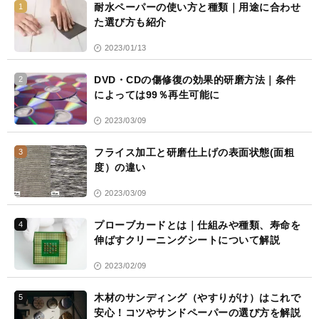
耐水ペーパーの使い方と種類｜用途に合わせ
1
た選び方も紹介
2023/01/13
DVD・CDの傷修復の効果的研磨方法｜条件
2
によっては99％再生可能に
2023/03/09
フライス加工と研磨仕上げの表面状態(面粗
3
度）の違い
2023/03/09
プローブカードとは｜仕組みや種類、寿命を
4
伸ばすクリーニングシートについて解説
2023/02/09
木材のサンディング（やすりがけ）はこれで
5
安心！コツやサンドペーパーの選び方を解説