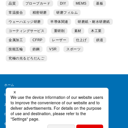
品質
プローブカード
DIY
MEMS
基板
常温接合
精密研磨
研磨フィルム
ウェーハエッジ研磨
半導体関連
研磨紙・耐水研磨紙
コーティングサービス
重研削
素材
木工業
金属加工
CFRP
レーザー
仕上げ
鉄道
技能五輪
鉄鋼
VSR
スポーツ
究極の光るどろだんご
ホーム
研磨ラボとは
運営者情報
お問い合わせ
会員規約
行動ターゲティング等について
ヘルプ
個人情報保護方針
個人情報取り扱い同意書