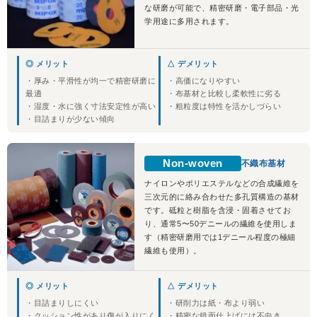
な研磨が可能で、精密研磨・電子部品・光
学用途に多用されます。
◎ メリット
△ デメリット
・厚み・平滑性が均一で精密研磨に
・高価になりやすい
最適
・布基材と比較し柔軟性に劣る
・湿度・水に強く寸法安定性が高い
・粗粒度は特性を活かしづらい
・目詰まりが少ない傾向
Non-woven
不織布基材
ナイロンやポリエステルなどの合成繊維を
三次元的に絡み合わせた多孔質構造の基材
です。砥粒と樹脂を含浸・固着させてお
り、通常5〜50デニールの繊維を使用しま
す（精密研磨用では1デニール程度の極細
繊維も使用）。
◎ メリット
△ デメリット
・目詰まりしにくい
・研削力は紙・布より弱い
・クッション性があり傷が入りにく
・精密な鏡面仕上げには不向き