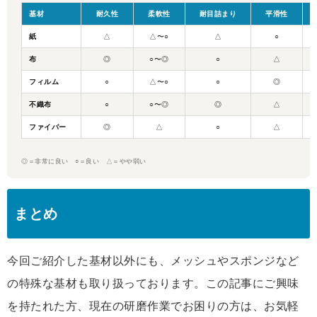
基材
耐久性
柔軟性
耐目詰まり
平滑性
紙
△
△〜○
△
○
布
◎
○〜◎
○
△
フィルム
○
△〜○
○
◎
不織布
○
○〜◎
◎
△
ファイバー
◎
△
○
△
◎＝非常に良い ○＝良い △＝やや弱い
まとめ
今回ご紹介した基材以外にも、メッシュやスポンジなど
の特殊な基材も取り扱っております。この記事にご興味
を持たれた方、現在の研磨作業でお困りの方は、お気軽