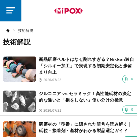
研
磨
ラ
ボ
技術解説
技術解説
記
事
新品研磨ベルトはなぜ削れすぎる？Nikken独自
一
覧
「シルキー加工」で実現する初期安定化と歩留
まり向上
0
2026/07/22
ジルコニア vs セラミック！高性能砥材の決定
的な違いと「損をしない」使い分けの極意
0
2026/07/21
研磨材の「型番」に隠された暗号を読み解く｜
砥粒・接着剤・基材がわかる製品選定ガイド