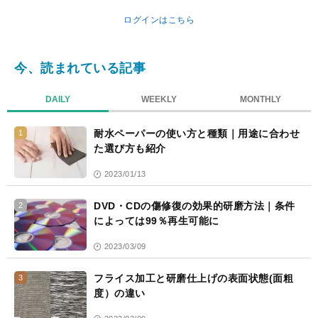
ログインはこちら
今、読まれている記事
DAILY
WEEKLY
MONTHLY
耐水ペーパーの使い方と種類｜用途に合わせ
1
た選び方も紹介
2023/01/13
DVD・CDの傷修復の効果的研磨方法｜条件
2
によっては99％再生可能に
2023/03/09
フライス加工と研磨仕上げの表面状態(面粗
3
度）の違い