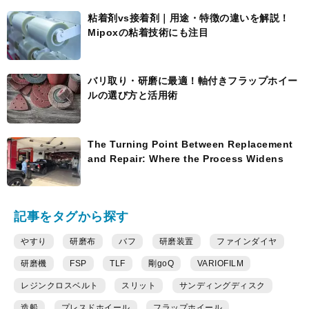
粘着剤vs接着剤｜用途・特徴の違いを解説！
Mipoxの粘着技術にも注目
バリ取り・研磨に最適！軸付きフラップホイー
ルの選び方と活用術
The Turning Point Between Replacement
and Repair: Where the Process Widens
記事をタグから探す
やすり
研磨布
バフ
研磨装置
ファインダイヤ
研磨機
FSP
TLF
剛goQ
VARIOFILM
レジンクロスベルト
スリット
サンディングディスク
造船
プレスドホイール
フラップホイール