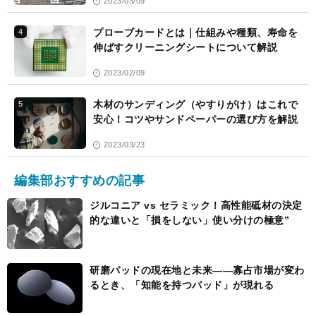
2023/03/09
プローブカードとは｜仕組みや種類、寿命を
4
伸ばすクリーニングシートについて解説
2023/02/09
木材のサンディング（やすりがけ）はこれで
5
安心！コツやサンドペーパーの選び方を解説
2023/03/23
編集部おすすめの記事
ジルコニア vs セラミック！高性能砥材の決定
的な違いと「損をしない」使い分けの極意”
研磨パッドの現在地と未来――寡占市場が変わ
るとき、「知能を持つパッド」が現れる