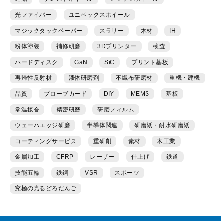
光ファイバー
ユニベックスホイール
マジックタックペーパー
スラリー
木材
IH
粉体塗装
補修研磨
3Dプリンター
検査
ハードディスク
GaN
SiC
プリント基板
再帰性反射材
液体研磨剤
不織布研磨材
重機・建機
品質
プローブカード
DIY
MEMS
基板
常温接合
精密研磨
研磨フィルム
ウェーハエッジ研磨
半導体関連
研磨紙・耐水研磨紙
コーティングサービス
重研削
素材
木工業
金属加工
CFRP
レーザー
仕上げ
鉄道
技能五輪
鉄鋼
VSR
スポーツ
究極の光るどろだんご