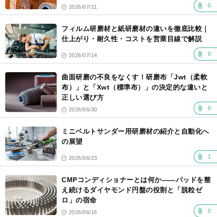
0
2026/07/21
フィルム研磨材と紙研磨材の違いを徹底比較｜
仕上がり・耐久性・コストを営業目線で解説
0
2026/07/14
曲面研磨の不良をなくす！研磨布「Jwt（柔軟
布）」と「Xwt（標準布）」の決定的な違いと
正しい選び方
0
2026/06/30
ミニベルトサンダー用研磨材の紹介と自動化へ
の展望
1
2026/06/23
CMPコンディショナーとは何か――パッドを整
え続けるダイヤモンド円盤の役割と「脱粒ゼ
ロ」の宿命
0
2026/06/16