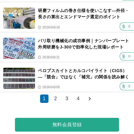
研磨フィルムの巻き仕様を使いこなす―外径・
長さの算出とエンドマーク選定のポイント
0
2026/06/16
バリ取り機械化の成功事例｜ナンバープレート
外周研磨をJ-300で効率化した現場レポート
0
2026/06/11
ペロブスカイトとカルコパイライト（CIGS）
―「競合」ではなく「補完」の関係を読み解く
0
2026/06/05
1
2
3
4
無料会員登録