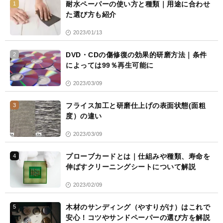
耐水ペーパーの使い方と種類｜用途に合わせ
1
た選び方も紹介
2023/01/13
DVD・CDの傷修復の効果的研磨方法｜条件
2
によっては99％再生可能に
2023/03/09
フライス加工と研磨仕上げの表面状態(面粗
3
度）の違い
2023/03/09
プローブカードとは｜仕組みや種類、寿命を
4
伸ばすクリーニングシートについて解説
2023/02/09
木材のサンディング（やすりがけ）はこれで
5
安心！コツやサンドペーパーの選び方を解説