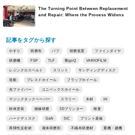
The Turning Point Between Replacement
and Repair: Where the Process Widens
記事をタグから探す
やすり
研磨布
バフ
研磨装置
ファインダイヤ
研磨機
FSP
TLF
剛goQ
VARIOFILM
レジンクロスベルト
スリット
サンディングディスク
造船
プレスドホイール
フラップホイール
光ファイバー
ユニベックスホイール
マジックタックペーパー
スラリー
木材
IH
粉体塗装
補修研磨
3Dプリンター
検査
ハードディスク
GaN
SiC
プリント基板
再帰性反射材
液体研磨剤
不織布研磨材
重機・建機