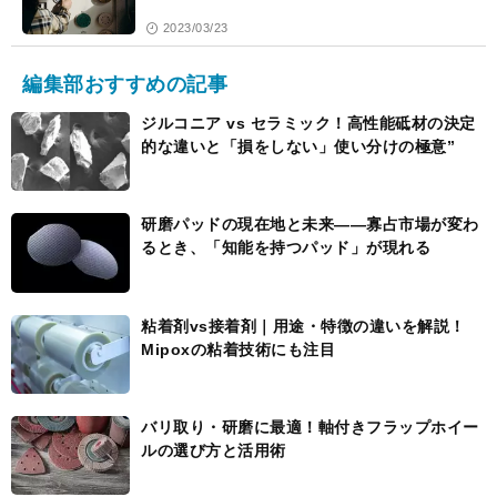
2023/03/23
編集部おすすめの記事
ジルコニア vs セラミック！高性能砥材の決定
的な違いと「損をしない」使い分けの極意”
研磨パッドの現在地と未来――寡占市場が変わ
るとき、「知能を持つパッド」が現れる
粘着剤vs接着剤｜用途・特徴の違いを解説！
Mipoxの粘着技術にも注目
バリ取り・研磨に最適！軸付きフラップホイー
ルの選び方と活用術