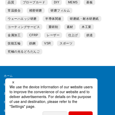
品質
プローブカード
DIY
MEMS
基板
常温接合
精密研磨
研磨フィルム
ウェーハエッジ研磨
半導体関連
研磨紙・耐水研磨紙
コーティングサービス
重研削
素材
木工業
金属加工
CFRP
レーザー
仕上げ
鉄道
技能五輪
鉄鋼
VSR
スポーツ
究極の光るどろだんご
ホーム
研磨ラボとは
運営者情報
お問い合わせ
会員規約
行動ターゲティング等について
ヘルプ
個人情報保護方針
個人情報取り扱い同意書