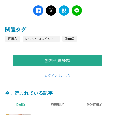
facebook
twitter
は
LINE
て
な
ブ
関連タグ
ッ
ク
研磨布
レジンクロスベルト
剛goQ
マ
ー
ク
無料会員登録
ログインはこちら
今、読まれている記事
DAILY
WEEKLY
MONTHLY