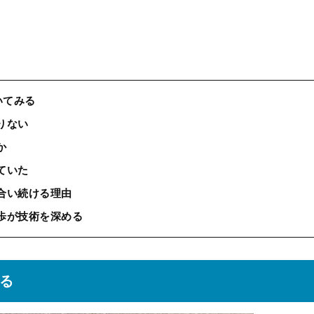
いてみる
りない
か
ていた
合い続ける理由
歩が技術を深める
みる