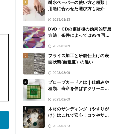
耐水ペーパーの使い方と種類｜
1
用途に合わせた選び方も紹介
2023/01/13
DVD・CDの傷修復の効果的研磨
2
方法｜条件によっては99％再生
可能に
2023/03/09
フライス加工と研磨仕上げの表
3
面状態(面粗度）の違い
2023/03/09
プローブカードとは｜仕組みや
4
種類、寿命を伸ばすクリーニン
グシートについて解説
2023/02/09
木材のサンディング（やすりが
5
け）はこれで安心！コツやサン
ドペーパーの選び方を解説
2023/03/23