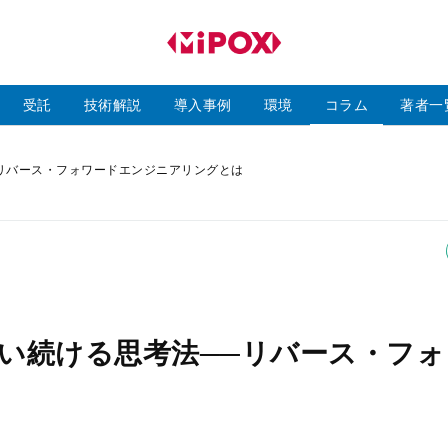
研
磨
ラ
ボ
受託
技術解説
導入事例
環境
コラム
著者一
リバース・フォワードエンジニアリングとは
い続ける思考法──リバース・フォ