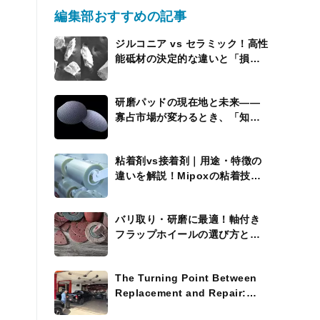
編集部おすすめの記事
ジルコニア vs セラミック！高性
能砥材の決定的な違いと「損を
しない」使い分けの極意”
研磨パッドの現在地と未来――
寡占市場が変わるとき、「知能
を持つパッド」が現れる
粘着剤vs接着剤｜用途・特徴の
違いを解説！Mipoxの粘着技術
にも注目
バリ取り・研磨に最適！軸付き
フラップホイールの選び方と活
用術
The Turning Point Between
Replacement and Repair:
Where the Process Widens