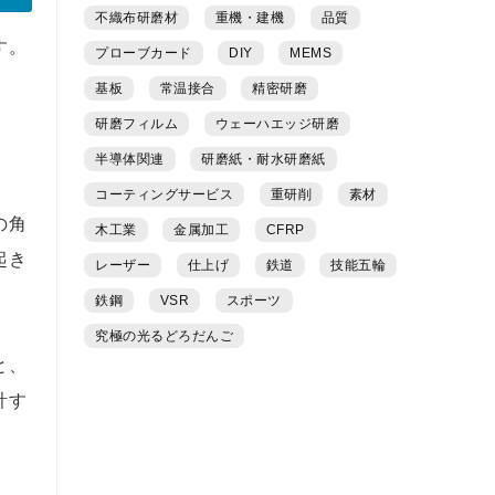
不織布研磨材
重機・建機
品質
す。
プローブカード
DIY
MEMS
基板
常温接合
精密研磨
研磨フィルム
ウェーハエッジ研磨
半導体関連
研磨紙・耐水研磨紙
コーティングサービス
重研削
素材
の角
木工業
金属加工
CFRP
起き
レーザー
仕上げ
鉄道
技能五輪
鉄鋼
VSR
スポーツ
究極の光るどろだんご
と、
計す