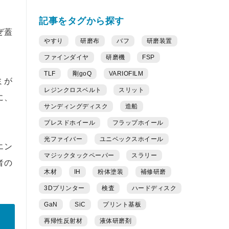
記事をタグから探す
ぜ蓋
やすり
研磨布
バフ
研磨装置
ファインダイヤ
研磨機
FSP
TLF
剛goQ
VARIOFILM
ミが
レジンクロスベルト
スリット
に、
サンディングディスク
造船
プレスドホイール
フラップホイール
光ファイバー
ユニベックスホイール
エン
マジックタックペーパー
スラリー
者の
木材
IH
粉体塗装
補修研磨
3Dプリンター
検査
ハードディスク
GaN
SiC
プリント基板
再帰性反射材
液体研磨剤