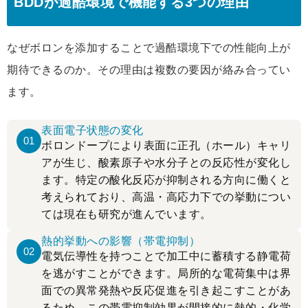
BDDが過酷環境で機能する3つの理由
なぜボロンを添加することで過酷環境下での性能向上が
期待できるのか。その理由は複数の要因が絡み合ってい
ます。
表面電子状態の変化
01
ボロンドープにより表面に正孔（ホール）キャリ
アが生じ、酸素原子や水分子との反応性が変化し
ます。特定の酸化反応が抑制される方向に働くと
考えられており、高温・高応力下での挙動につい
ては現在も研究が進んでいます。
熱的挙動への影響（帯電抑制）
02
電気伝導性を持つことで加工中に蓄積する静電荷
を逃がすことができます。局所的な電荷集中は界
面での異常発熱や反応促進を引き起こすことがあ
るため、この帯電抑制効果が間接的に熱的・化学