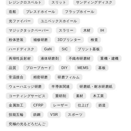
レジンクロスベルト
スリット
サンディングディスク
造船
プレスドホイール
フラップホイール
光ファイバー
ユニベックスホイール
マジックタックペーパー
スラリー
木材
IH
粉体塗装
補修研磨
3Dプリンター
検査
ハードディスク
GaN
SiC
プリント基板
再帰性反射材
液体研磨剤
不織布研磨材
重機・建機
品質
プローブカード
DIY
MEMS
基板
常温接合
精密研磨
研磨フィルム
ウェーハエッジ研磨
半導体関連
研磨紙・耐水研磨紙
コーティングサービス
重研削
素材
木工業
金属加工
CFRP
レーザー
仕上げ
鉄道
技能五輪
鉄鋼
VSR
スポーツ
究極の光るどろだんご