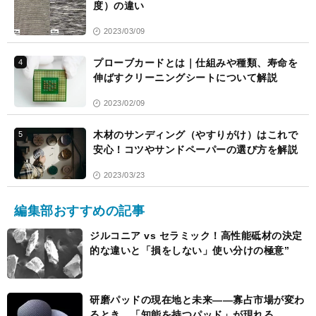
度）の違い
2023/03/09
プローブカードとは｜仕組みや種類、寿命を
4
伸ばすクリーニングシートについて解説
2023/02/09
木材のサンディング（やすりがけ）はこれで
5
安心！コツやサンドペーパーの選び方を解説
2023/03/23
編集部おすすめの記事
ジルコニア vs セラミック！高性能砥材の決定
的な違いと「損をしない」使い分けの極意”
研磨パッドの現在地と未来――寡占市場が変わ
るとき、「知能を持つパッド」が現れる