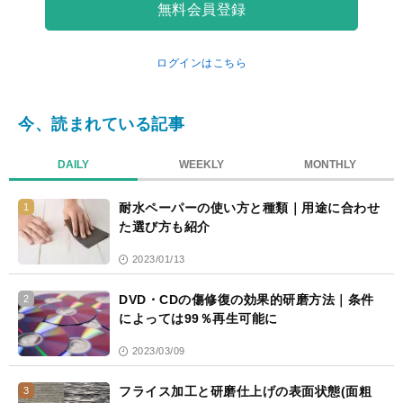
無料会員登録
ログインはこちら
今、読まれている記事
DAILY
WEEKLY
MONTHLY
耐水ペーパーの使い方と種類｜用途に合わせ
1
た選び方も紹介
2023/01/13
DVD・CDの傷修復の効果的研磨方法｜条件
2
によっては99％再生可能に
2023/03/09
フライス加工と研磨仕上げの表面状態(面粗
3