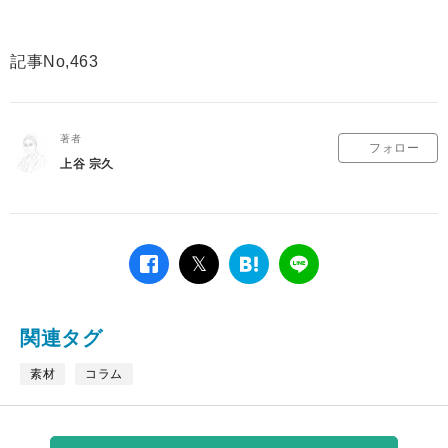
記事No,463
著者
フォロー
上谷 宗久
facebook
twitter
は
LINE
て
な
ブ
関連タグ
ッ
ク
素材
コラム
マ
ー
ク