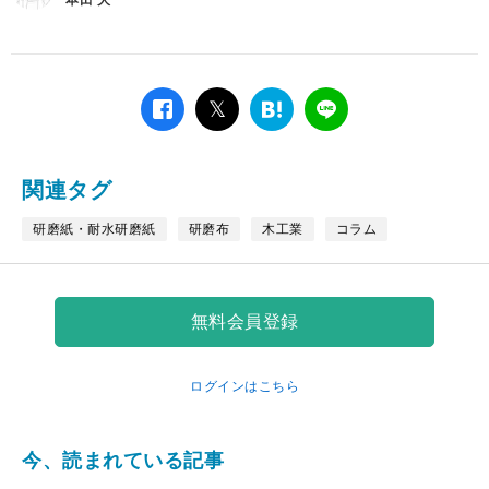
facebook
twitter
は
LINE
て
な
ブ
関連タグ
ッ
ク
研磨紙・耐水研磨紙
研磨布
木工業
コラム
マ
ー
ク
無料会員登録
ログインはこちら
今、読まれている記事