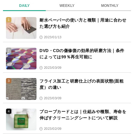
DAILY
WEEKLY
MONTHLY
耐水ペーパーの使い方と種類｜用途に合わせ
1
た選び方も紹介
2023/01/13
DVD・CDの傷修復の効果的研磨方法｜条件
2
によっては99％再生可能に
2023/03/09
フライス加工と研磨仕上げの表面状態(面粗
3
度）の違い
2023/03/09
プローブカードとは｜仕組みや種類、寿命を
4
伸ばすクリーニングシートについて解説
2023/02/09