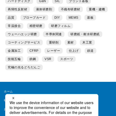
ハードディスク
GaN
SiC
プリント基板
再帰性反射材
液体研磨剤
不織布研磨材
重機・建機
品質
プローブカード
DIY
MEMS
基板
常温接合
精密研磨
研磨フィルム
ウェーハエッジ研磨
半導体関連
研磨紙・耐水研磨紙
コーティングサービス
重研削
素材
木工業
金属加工
CFRP
レーザー
仕上げ
鉄道
技能五輪
鉄鋼
VSR
スポーツ
究極の光るどろだんご
ホーム
研磨ラボとは
運営者情報
お問い合わせ
会員規約