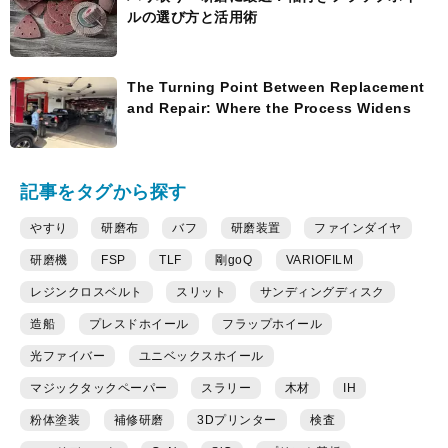
ルの選び方と活用術
The Turning Point Between Replacement
and Repair: Where the Process Widens
記事をタグから探す
やすり
研磨布
バフ
研磨装置
ファインダイヤ
研磨機
FSP
TLF
剛goQ
VARIOFILM
レジンクロスベルト
スリット
サンディングディスク
造船
プレスドホイール
フラップホイール
光ファイバー
ユニベックスホイール
マジックタックペーパー
スラリー
木材
IH
粉体塗装
補修研磨
3Dプリンター
検査