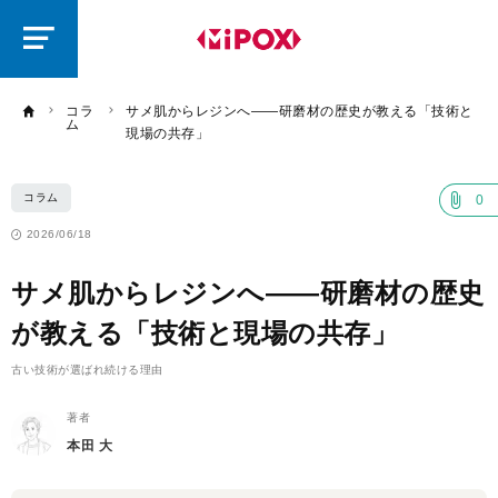
研
磨
ラ
ボ
コラ
サメ肌からレジンへ――研磨材の歴史が教える「技術と
ム
現場の共存」
コラム
0
2026/06/18
サメ肌からレジンへ――研磨材の歴史
が教える「技術と現場の共存」
古い技術が選ばれ続ける理由
著者
本田 大