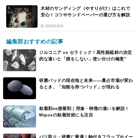
木材のサンディング（やすりがけ）はこれで
5
安心！コツやサンドペーパーの選び方を解説
2023/03/23
編集部おすすめの記事
ジルコニア vs セラミック！高性能砥材の決定
的な違いと「損をしない」使い分けの極意”
研磨パッドの現在地と未来――寡占市場が変わ
るとき、「知能を持つパッド」が現れる
粘着剤vs接着剤｜用途・特徴の違いを解説！
Mipoxの粘着技術にも注目
バリ取り・研磨に最適！軸付きフラップホイー