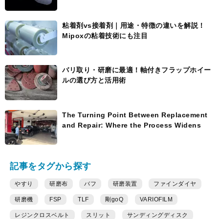
粘着剤vs接着剤｜用途・特徴の違いを解説！
Mipoxの粘着技術にも注目
バリ取り・研磨に最適！軸付きフラップホイー
ルの選び方と活用術
The Turning Point Between Replacement
and Repair: Where the Process Widens
記事をタグから探す
やすり
研磨布
バフ
研磨装置
ファインダイヤ
研磨機
FSP
TLF
剛goQ
VARIOFILM
レジンクロスベルト
スリット
サンディングディスク