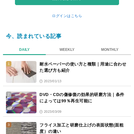
ログインはこちら
今、読まれている記事
DAILY
WEEKLY
MONTHLY
耐水ペーパーの使い方と種類｜用途に合わせ
1
た選び方も紹介
2023/01/13
DVD・CDの傷修復の効果的研磨方法｜条件
2
によっては99％再生可能に
2023/03/09
フライス加工と研磨仕上げの表面状態(面粗
3
度）の違い