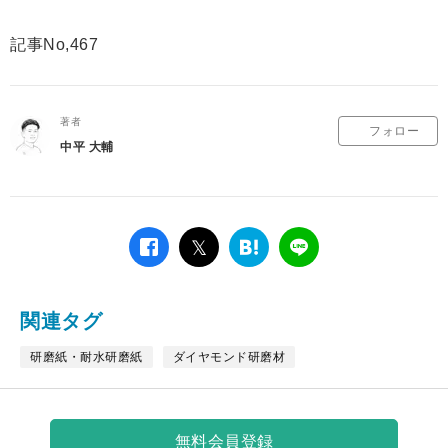
記事No,467
著者
フォロー
中平 大輔
facebook
twitter
は
LINE
て
な
ブ
関連タグ
ッ
ク
研磨紙・耐水研磨紙
ダイヤモンド研磨材
マ
ー
ク
無料会員登録