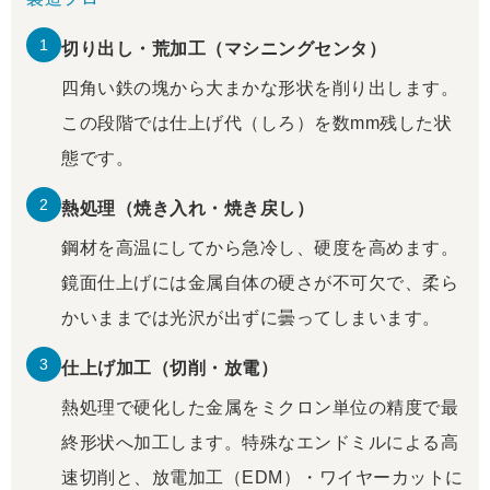
1
切り出し・荒加工（マシニングセンタ）
四角い鉄の塊から大まかな形状を削り出します。
この段階では仕上げ代（しろ）を数mm残した状
態です。
2
熱処理（焼き入れ・焼き戻し）
鋼材を高温にしてから急冷し、硬度を高めます。
鏡面仕上げには金属自体の硬さが不可欠で、柔ら
かいままでは光沢が出ずに曇ってしまいます。
3
仕上げ加工（切削・放電）
熱処理で硬化した金属をミクロン単位の精度で最
終形状へ加工します。特殊なエンドミルによる高
速切削と、放電加工（EDM）・ワイヤーカットに