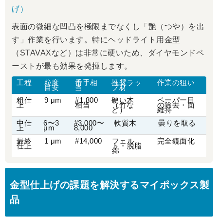
げ）
表面の微細な凹凸を極限までなくし「艶（つや）を出
す」作業を行います。特にヘッドライト用金型
（STAVAXなど）は非常に硬いため、ダイヤモンドペ
ーストが最も効果を発揮します。
工程
粒度
番手相
推奨ラッ
作業の狙い
目安
当
プ材
粗仕
9 μm
#1,800
硬い木
ペーパー目
上
相当
（竹な
の除去・面
ど）
維持
中仕
6〜3
#3,000〜
軟質木
曇りを取る
上
μm
8,000
最終
1 μm
#14,000
フェル
完全鏡面化
仕上
ト・脱脂
綿
金型仕上げの課題を解決するマイポックス製
品