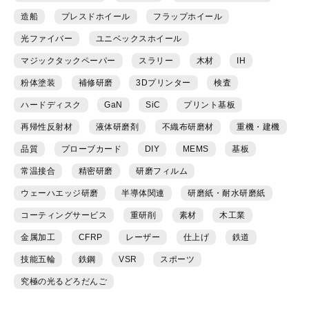
造船
プレスドホイール
フラップホイール
光ファイバー
ユニベックスホイール
マジックタックペーパー
スラリー
木材
IH
粉体塗装
補修研磨
3Dプリンター
検査
ハードディスク
GaN
SiC
プリント基板
再帰性反射材
液体研磨剤
不織布研磨材
重機・建機
品質
プローブカード
DIY
MEMS
基板
常温接合
精密研磨
研磨フィルム
ウェーハエッジ研磨
半導体関連
研磨紙・耐水研磨紙
コーティングサービス
重研削
素材
木工業
金属加工
CFRP
レーザー
仕上げ
鉄道
技能五輪
鉄鋼
VSR
スポーツ
究極の光るどろだんご