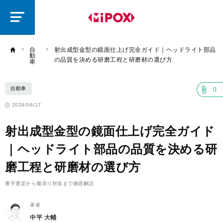
研
磨
ラ
ボ
自
射出成型金型の鏡面仕上げ完全ガイド｜ヘッドライト部品
動
の品質を決める研磨工程と研磨材の選び方
車
自動車
0
2026/06/17
射出成型金型の鏡面仕上げ完全ガイド
｜ヘッドライト部品の品質を決める研
磨工程と研磨材の選び方
番手選定から傷戻り対策まで徹底解説
著者
中平 大輔