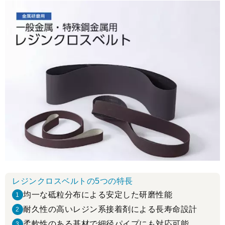
レジンクロスベルトの5つの特長
均一な砥粒分布による安定した研磨性能
1
耐久性の高いレジン系接着剤による長寿命設計
2
柔軟性のある基材で細径パイプにも対応可能
3