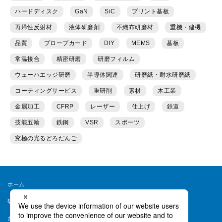
ハードディスク
GaN
SiC
プリント基板
再帰性反射材
液体研磨剤
不織布研磨材
重機・建機
品質
プローブカード
DIY
MEMS
基板
常温接合
精密研磨
研磨フィルム
ウェーハエッジ研磨
半導体関連
研磨紙・耐水研磨紙
コーティングサービス
重研削
素材
木工業
金属加工
CFRP
レーザー
仕上げ
鉄道
技能五輪
鉄鋼
VSR
スポーツ
究極の光るどろだんご
ホーム
研磨ラボとは
運営者情報
お問い合わせ
会員規約