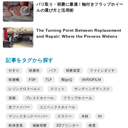
バリ取り・研磨に最適！軸付きフラップホイー
ルの選び方と活用術
The Turning Point Between Replacement
and Repair: Where the Process Widens
記事をタグから探す
やすり
研磨布
バフ
研磨装置
ファインダイヤ
研磨機
FSP
TLF
剛goQ
VARIOFILM
レジンクロスベルト
スリット
サンディングディスク
造船
プレスドホイール
フラップホイール
光ファイバー
ユニベックスホイール
マジックタックペーパー
スラリー
木材
IH
粉体塗装
補修研磨
3Dプリンター
検査