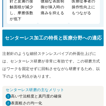
針と皮膚の接
微細な表面制
医療従事者の
触面積が減少
御が挿入時の
操作性向上に
し、摩擦係数
痛みを抑える
もつながる
が低下
センターレス加工の特長と医療分野への適応
注射針のような細径ステンレスパイプの外面仕上げに
は、センターレス研磨が非常に有効です。この研磨方式
はワークを固定せずに回転させながら研磨するため、以
下のような利点があります。
センターレス研磨の主なメリット
高い寸法精度と真円度の確保
1
表面粗さの均一化
2