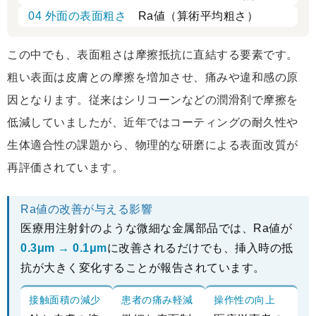
04 外面の表面粗さ
Ra値（算術平均粗さ）
この中でも、表面粗さは摩擦抵抗に直結する要素です。
粗い表面は皮膚との摩擦を増加させ、痛みや違和感の原
因となります。従来はシリコーンなどの潤滑剤で摩擦を
低減していましたが、近年ではコーティングの耐久性や
生体適合性の課題から、物理的な研磨による表面改質が
再評価されています。
Ra値の改善が与える影響
医療用注射針のような微細な金属部品では、Ra値が
0.3μm → 0.1μm
に改善されるだけでも、挿入時の抵
抗が大きく変化することが報告されています。
接触面積の減少
患者の痛み軽減
操作性の向上