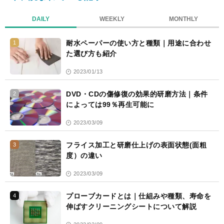
DAILY
WEEKLY
MONTHLY
耐水ペーパーの使い方と種類｜用途に合わせ
1
た選び方も紹介
2023/01/13
DVD・CDの傷修復の効果的研磨方法｜条件
2
によっては99％再生可能に
2023/03/09
フライス加工と研磨仕上げの表面状態(面粗
3
度）の違い
2023/03/09
プローブカードとは｜仕組みや種類、寿命を
4
伸ばすクリーニングシートについて解説