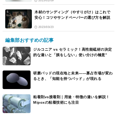
2023/02/09
木材のサンディング（やすりがけ）はこれで
5
安心！コツやサンドペーパーの選び方を解説
2023/03/23
編集部おすすめの記事
ジルコニア vs セラミック！高性能砥材の決定
的な違いと「損をしない」使い分けの極意”
研磨パッドの現在地と未来――寡占市場が変わ
るとき、「知能を持つパッド」が現れる
粘着剤vs接着剤｜用途・特徴の違いを解説！
Mipoxの粘着技術にも注目