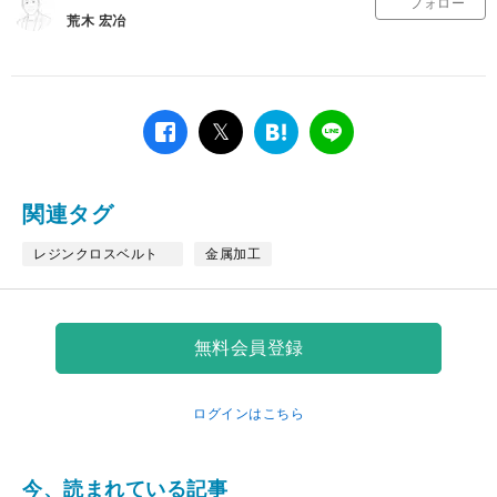
フォロー
荒木 宏冶
facebook
twitter
は
LINE
て
な
ブ
関連タグ
ッ
ク
レジンクロスベルト
金属加工
マ
ー
ク
無料会員登録
ログインはこちら
今、読まれている記事