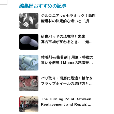
編集部おすすめの記事
ジルコニア vs セラミック！高性
能砥材の決定的な違いと「損を
しない」使い分けの極意”
研磨パッドの現在地と未来――
寡占市場が変わるとき、「知能
を持つパッド」が現れる
粘着剤vs接着剤｜用途・特徴の
違いを解説！Mipoxの粘着技術
にも注目
バリ取り・研磨に最適！軸付き
フラップホイールの選び方と活
用術
The Turning Point Between
Replacement and Repair:
Where the Process Widens