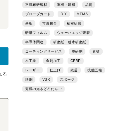
不織布研磨材
重機・建機
品質
プローブカード
DIY
MEMS
基板
常温接合
精密研磨
研磨フィルム
ウェーハエッジ研磨
半導体関連
研磨紙・耐水研磨紙
コーティングサービス
重研削
素材
木工業
金属加工
CFRP
レーザー
仕上げ
鉄道
技能五輪
れる
鉄鋼
VSR
スポーツ
究極の光るどろだんご