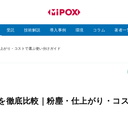
研
磨
ラ
ボ
受託
技術解説
導入事例
環境
コラム
著者一
上がり・コストで選ぶ使い分けガイド
を徹底比較｜粉塵・仕上がり・コ