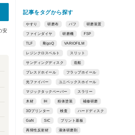
記事をタグから探す
やすり
研磨布
バフ
研磨装置
の安
ファインダイヤ
研磨機
FSP
TLF
剛goQ
VARIOFILM
レジンクロスベルト
スリット
サンディングディスク
造船
プレスドホイール
フラップホイール
光ファイバー
ユニベックスホイール
マジックタックペーパー
スラリー
木材
IH
粉体塗装
補修研磨
3Dプリンター
検査
ハードディスク
GaN
SiC
プリント基板
再帰性反射材
液体研磨剤