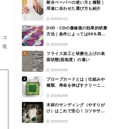
耐水ペーパーの使い方と種類｜
1
用途に合わせた選び方も紹介
2023/01/13
DVD・CDの傷修復の効果的研磨
2
方法｜条件によっては99％再生
・コ
可能に
2023/03/09
、現
フライス加工と研磨仕上げの表
3
面状態(面粗度）の違い
2023/03/09
プローブカードとは｜仕組みや
4
種類、寿命を伸ばすクリーニン
グシートについて解説
2023/02/09
木材のサンディング（やすりが
5
け）はこれで安心！コツやサン
ドペーパーの選び方を解説
2023/03/23