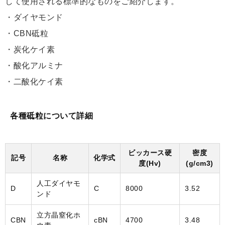
して使用される標準的なものをご紹介します。
・ダイヤモンド
・CBN砥粒
・炭化ケイ素
・酸化アルミナ
・二酸化ケイ素
各種砥粒について詳細
ビッカース硬
密度
記号
名称
化学式
度(Hv)
(g/cm3)
人工ダイヤモ
D
C
8000
3.52
ンド
立方晶窒化ホ
CBN
cBN
4700
3.48