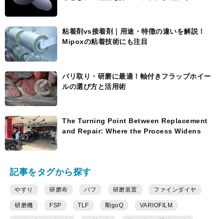
粘着剤vs接着剤｜用途・特徴の違いを解説！
Mipoxの粘着技術にも注目
バリ取り・研磨に最適！軸付きフラップホイー
ルの選び方と活用術
The Turning Point Between Replacement
and Repair: Where the Process Widens
記事をタグから探す
やすり
研磨布
バフ
研磨装置
ファインダイヤ
研磨機
FSP
TLF
剛goQ
VARIOFILM