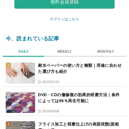
無料会員登録
ログインはこちら
今、読まれている記事
DAILY
WEEKLY
MONTHLY
耐水ペーパーの使い方と種類｜用途に合わせ
1
た選び方も紹介
2023/01/13
DVD・CDの傷修復の効果的研磨方法｜条件
2
によっては99％再生可能に
2023/03/09
フライス加工と研磨仕上げの表面状態(面粗
3