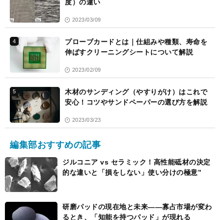
度）の違い
2023/03/09
プローブカードとは｜仕組みや種類、寿命を
4
伸ばすクリーニングシートについて解説
2023/02/09
木材のサンディング（やすりがけ）はこれで
5
安心！コツやサンドペーパーの選び方を解説
2023/03/23
編集部おすすめの記事
ジルコニア vs セラミック！高性能砥材の決定
的な違いと「損をしない」使い分けの極意”
研磨パッドの現在地と未来――寡占市場が変わ
るとき、「知能を持つパッド」が現れる