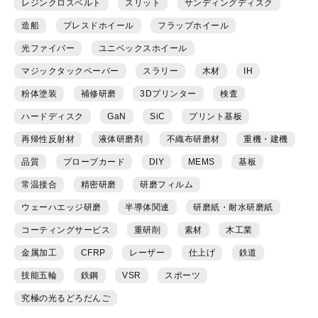
レジンクロスベルト
スリット
サンディングディスク
造船
プレスドホイール
フラップホイール
光ファイバー
ユニベックスホイール
マジックタックペーパー
スラリー
木材
IH
粉体塗装
補修研磨
3Dプリンター
検査
ハードディスク
GaN
SiC
プリント基板
再帰性反射材
液体研磨剤
不織布研磨材
重機・建機
品質
プローブカード
DIY
MEMS
基板
常温接合
精密研磨
研磨フィルム
ウェーハエッジ研磨
半導体関連
研磨紙・耐水研磨紙
コーティングサービス
重研削
素材
木工業
金属加工
CFRP
レーザー
仕上げ
鉄道
技能五輪
鉄鋼
VSR
スポーツ
究極の光るどろだんご