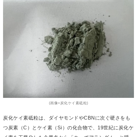
(画像=炭化ケイ素砥粒)
炭化ケイ素砥粒は、ダイヤモンドやCBNに次ぐ硬さをも
つ炭素（C）とケイ素（Si）の化合物で、19世紀に炭化ケ