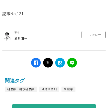
記事No,121
著者
フォロー
浅川 荘一
facebook
twitter
は
LINE
て
な
ブ
関連タグ
ッ
ク
研磨紙・耐水研磨紙
液体研磨剤
研磨布
マ
ー
ク