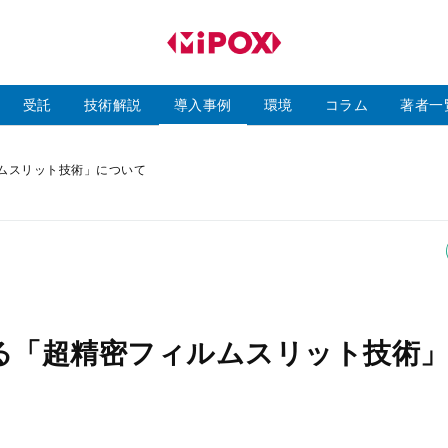
研
磨
ラ
ボ
受託
技術解説
導入事例
環境
コラム
著者一
ルムスリット技術」について
する「超精密フィルムスリット技術