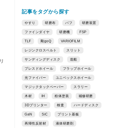
記事をタグから探す
やすり
研磨布
バフ
研磨装置
ファインダイヤ
研磨機
FSP
TLF
剛goQ
VARIOFILM
レジンクロスベルト
スリット
サンディングディスク
造船
リ
プレスドホイール
フラップホイール
光ファイバー
ユニベックスホイール
マジックタックペーパー
スラリー
木材
IH
粉体塗装
補修研磨
3Dプリンター
検査
ハードディスク
GaN
SiC
プリント基板
再帰性反射材
液体研磨剤