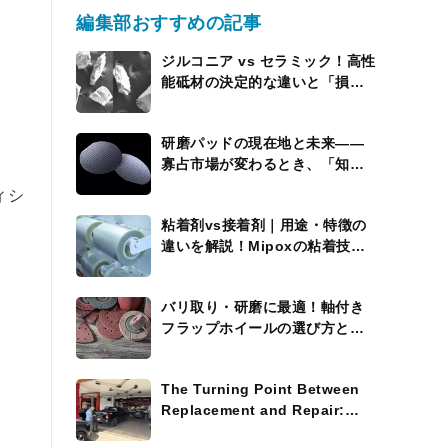
編集部おすすめの記事
ジルコニア vs セラミック！高性
能砥材の決定的な違いと「損を
しない」使い分けの極意”
研磨パッドの現在地と未来――
寡占市場が変わるとき、「知能
を持つパッド」が現れる
ィシ
粘着剤vs接着剤｜用途・特徴の
違いを解説！Mipoxの粘着技術
にも注目
バリ取り・研磨に最適！軸付き
フラップホイールの選び方と活
用術
The Turning Point Between
Replacement and Repair:
Where the Process Widens