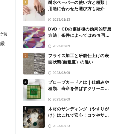
耐水ペーパーの使い方と種類｜
1
用途に合わせた選び方も紹介
2023/01/13
DVD・CDの傷修復の効果的研磨
2
記憶
方法｜条件によっては99％再生
可能に
、厳
2023/03/09
フライス加工と研磨仕上げの表
3
面状態(面粗度）の違い
2023/03/09
プローブカードとは｜仕組みや
4
種類、寿命を伸ばすクリーニン
グシートについて解説
2023/02/09
木材のサンディング（やすりが
5
け）はこれで安心！コツやサン
ドペーパーの選び方を解説
2023/03/23