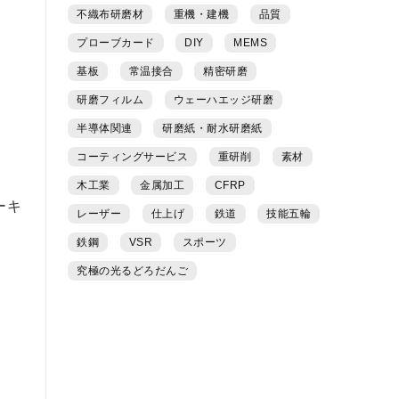
不織布研磨材
重機・建機
品質
プローブカード
DIY
MEMS
基板
常温接合
精密研磨
研磨フィルム
ウェーハエッジ研磨
半導体関連
研磨紙・耐水研磨紙
コーティングサービス
重研削
素材
木工業
金属加工
CFRP
ーキ
レーザー
仕上げ
鉄道
技能五輪
鉄鋼
VSR
スポーツ
究極の光るどろだんご