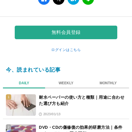
facebook
twitter
は
LINE
て
な
ブ
ッ
ク
無料会員登録
マ
ー
ク
ログインはこちら
今、読まれている記事
DAILY
WEEKLY
MONTHLY
耐水ペーパーの使い方と種類｜用途に合わせ
1
た選び方も紹介
2023/01/13
DVD・CDの傷修復の効果的研磨方法｜条件
2