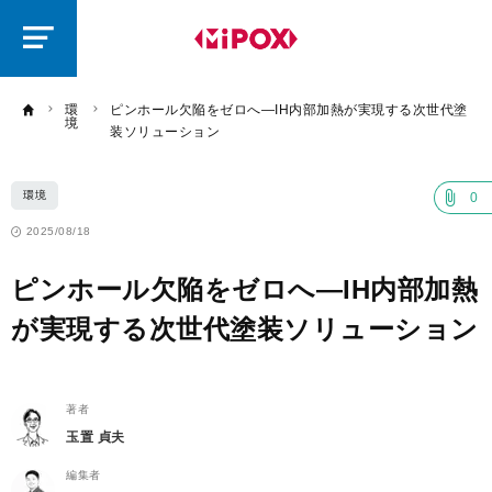
研
磨
ラ
ボ
環
ピンホール欠陥をゼロへ―IH内部加熱が実現する次世代塗
境
装ソリューション
環境
0
2025/08/18
ピンホール欠陥をゼロへ―IH内部加熱
が実現する次世代塗装ソリューション
著者
玉置 貞夫
編集者