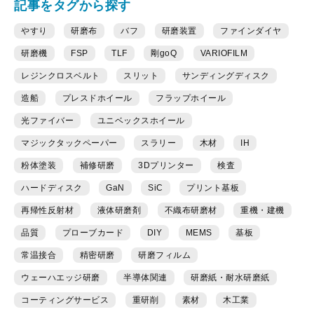
記事をタグから探す
やすり
研磨布
バフ
研磨装置
ファインダイヤ
研磨機
FSP
TLF
剛goQ
VARIOFILM
レジンクロスベルト
スリット
サンディングディスク
造船
プレスドホイール
フラップホイール
光ファイバー
ユニベックスホイール
マジックタックペーパー
スラリー
木材
IH
粉体塗装
補修研磨
3Dプリンター
検査
ハードディスク
GaN
SiC
プリント基板
再帰性反射材
液体研磨剤
不織布研磨材
重機・建機
品質
プローブカード
DIY
MEMS
基板
常温接合
精密研磨
研磨フィルム
ウェーハエッジ研磨
半導体関連
研磨紙・耐水研磨紙
コーティングサービス
重研削
素材
木工業