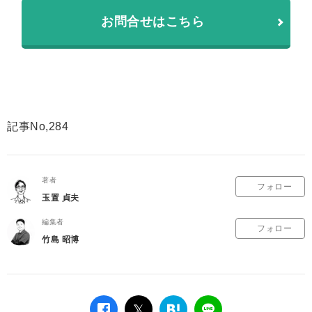
お問合せはこちら
記事No,284
著者
フォロー
玉置 貞夫
編集者
フォロー
竹島 昭博