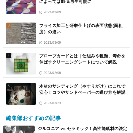
によっては99％再生可能に
2023/03/09
フライス加工と研磨仕上げの表面状態(面粗
3
度）の違い
2023/03/09
プローブカードとは｜仕組みや種類、寿命を
4
伸ばすクリーニングシートについて解説
2023/02/09
木材のサンディング（やすりがけ）はこれで
5
安心！コツやサンドペーパーの選び方を解説
2023/03/23
編集部おすすめの記事
ジルコニア vs セラミック！高性能砥材の決定