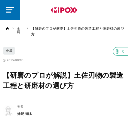
研
磨
ラ
ボ
金
【研磨のプロが解説】土佐刃物の製造工程と研磨材の選び
属
方
金属
0
2025/09/05
【研磨のプロが解説】土佐刃物の製造
工程と研磨材の選び方
著者
妹尾 顕太