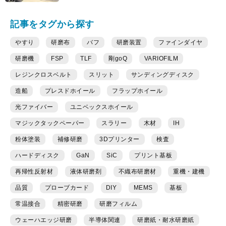
記事をタグから探す
やすり
研磨布
バフ
研磨装置
ファインダイヤ
研磨機
FSP
TLF
剛goQ
VARIOFILM
レジンクロスベルト
スリット
サンディングディスク
造船
プレスドホイール
フラップホイール
光ファイバー
ユニベックスホイール
マジックタックペーパー
スラリー
木材
IH
粉体塗装
補修研磨
3Dプリンター
検査
ハードディスク
GaN
SiC
プリント基板
再帰性反射材
液体研磨剤
不織布研磨材
重機・建機
品質
プローブカード
DIY
MEMS
基板
常温接合
精密研磨
研磨フィルム
ウェーハエッジ研磨
半導体関連
研磨紙・耐水研磨紙