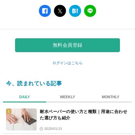
facebook
twitter
は
LINE
て
な
ブ
ッ
ク
無料会員登録
マ
ー
ク
ログインはこちら
今、読まれている記事
DAILY
WEEKLY
MONTHLY
耐水ペーパーの使い方と種類｜用途に合わせ
1
た選び方も紹介
2023/01/13