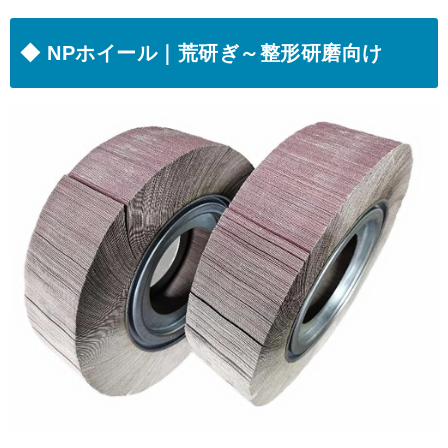
◆ NPホイール｜荒研ぎ～整形研磨向け