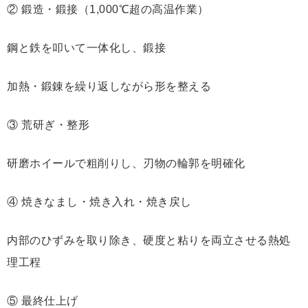
② 鍛造・鍛接（1,000℃超の高温作業）
鋼と鉄を叩いて一体化し、鍛接
加熱・鍛錬を繰り返しながら形を整える
③ 荒研ぎ・整形
研磨ホイールで粗削りし、刃物の輪郭を明確化
④ 焼きなまし・焼き入れ・焼き戻し
内部のひずみを取り除き、硬度と粘りを両立させる熱処
理工程
⑤ 最終仕上げ