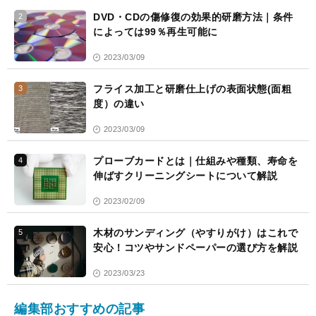
DVD・CDの傷修復の効果的研磨方法｜条件
2
によっては99％再生可能に
2023/03/09
フライス加工と研磨仕上げの表面状態(面粗
3
度）の違い
2023/03/09
プローブカードとは｜仕組みや種類、寿命を
4
伸ばすクリーニングシートについて解説
2023/02/09
木材のサンディング（やすりがけ）はこれで
5
安心！コツやサンドペーパーの選び方を解説
2023/03/23
編集部おすすめの記事