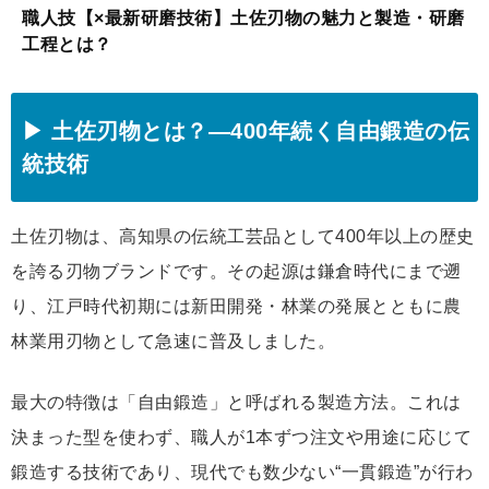
職人技【×最新研磨技術】土佐刃物の魅力と製造・研磨
工程とは？
▶ 土佐刃物とは？―400年続く自由鍛造の伝
統技術
土佐刃物は、高知県の伝統工芸品として400年以上の歴史
を誇る刃物ブランドです。その起源は鎌倉時代にまで遡
り、江戸時代初期には新田開発・林業の発展とともに農
林業用刃物として急速に普及しました。
最大の特徴は「自由鍛造」と呼ばれる製造方法。これは
決まった型を使わず、職人が1本ずつ注文や用途に応じて
鍛造する技術であり、現代でも数少ない“一貫鍛造”が行わ