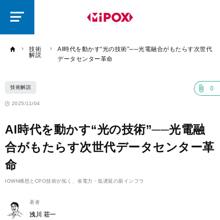
研
磨
ラ
ボ
技術
AI時代を動かす“光の技術”──光電融合がもたらす次世代
解説
データセンター革命
技術解説
0
2025/11/04
AI時代を動かす“光の技術”──光電融
合がもたらす次世代データセンター革
命
IOWN構想とCPO技術が拓く、省電力・低遅延の新インフラ
著者
浅川 荘一