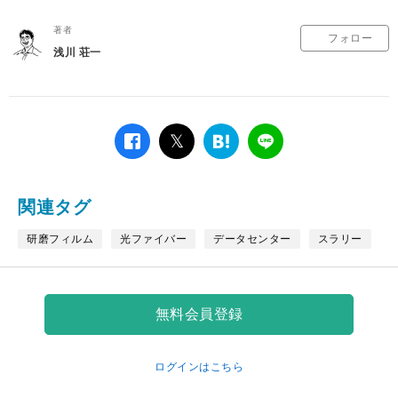
著者
フォロー
浅川 荘一
facebook
twitter
は
LINE
て
な
ブ
関連タグ
ッ
ク
研磨フィルム
光ファイバー
データセンター
スラリー
マ
ー
ク
無料会員登録
ログインはこちら