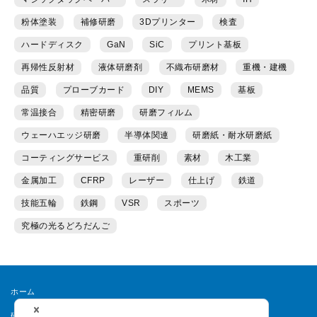
粉体塗装
補修研磨
3Dプリンター
検査
ハードディスク
GaN
SiC
プリント基板
再帰性反射材
液体研磨剤
不織布研磨材
重機・建機
品質
プローブカード
DIY
MEMS
基板
常温接合
精密研磨
研磨フィルム
ウェーハエッジ研磨
半導体関連
研磨紙・耐水研磨紙
コーティングサービス
重研削
素材
木工業
金属加工
CFRP
レーザー
仕上げ
鉄道
技能五輪
鉄鋼
VSR
スポーツ
究極の光るどろだんご
ホーム
研磨ラボとは
運営者情報