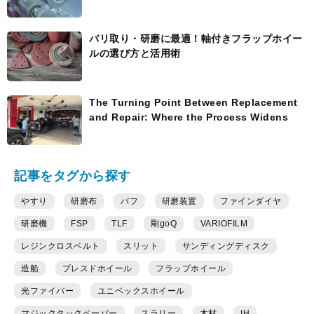
バリ取り・研磨に最適！軸付きフラップホイー
ルの選び方と活用術
The Turning Point Between Replacement
and Repair: Where the Process Widens
記事をタグから探す
やすり
研磨布
バフ
研磨装置
ファインダイヤ
研磨機
FSP
TLF
剛goQ
VARIOFILM
レジンクロスベルト
スリット
サンディングディスク
造船
プレスドホイール
フラップホイール
光ファイバー
ユニベックスホイール
マジックタックペーパー
スラリー
木材
IH