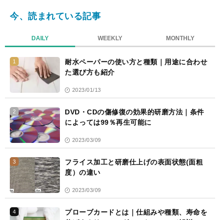
今、読まれている記事
DAILY
WEEKLY
MONTHLY
耐水ペーパーの使い方と種類｜用途に合わせ
1
た選び方も紹介
2023/01/13
DVD・CDの傷修復の効果的研磨方法｜条件
2
によっては99％再生可能に
2023/03/09
フライス加工と研磨仕上げの表面状態(面粗
3
度）の違い
2023/03/09
プローブカードとは｜仕組みや種類、寿命を
4