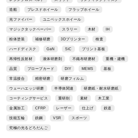
造船
プレスドホイール
フラップホイール
光ファイバー
ユニベックスホイール
マジックタックペーパー
スラリー
木材
IH
粉体塗装
補修研磨
3Dプリンター
検査
ハードディスク
GaN
SiC
プリント基板
再帰性反射材
液体研磨剤
不織布研磨材
重機・建機
品質
プローブカード
DIY
MEMS
基板
常温接合
精密研磨
研磨フィルム
ウェーハエッジ研磨
半導体関連
研磨紙・耐水研磨紙
コーティングサービス
重研削
素材
木工業
金属加工
CFRP
レーザー
仕上げ
鉄道
技能五輪
鉄鋼
VSR
スポーツ
究極の光るどろだんご