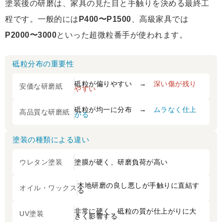
塗装後の研磨は、家具の見た目と手触りを決める最終工
程です。一般的には
P400〜P1500
、高級家具では
P2000〜3000
といった超微粒番手が使われます。
砥粒分布の重要性
砥粒が偏りやすい →
深い傷が残り
安価な研磨紙
やすい
砥粒が均一に分布 →
ムラなく仕上
高品質な研磨紙
がる
塗装の種類による違い
ウレタン塗装
塗膜が硬く、研磨負荷が高い
木地研磨の良し悪しが手触りに直結す
オイル・ワックス
る
非常に硬く、砥粒の質が仕上がりに大
UV塗装
きく影響する