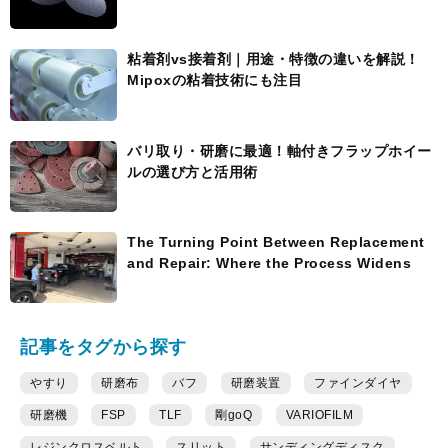
粘着剤vs接着剤｜用途・特徴の違いを解説！
Mipoxの粘着技術にも注目
バリ取り・研磨に最適！軸付きフラップホイー
ルの選び方と活用術
The Turning Point Between Replacement
and Repair: Where the Process Widens
記事をタグから探す
やすり
研磨布
バフ
研磨装置
ファインダイヤ
研磨機
FSP
TLF
剛goQ
VARIOFILM
レジンクロスベルト
スリット
サンディングディスク