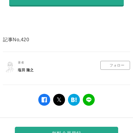
記事No,420
著者
フォロー
塩田 隆之
facebook
twitter
は
LINE
て
な
ブ
ッ
ク