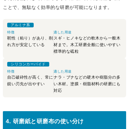
ことで、無駄なく効率的な研磨が可能になります。
アルミナ系
特徴
適した用途
靭性（粘り）があり、削
スギ・ヒノキなどの軟木から一般木
れ方が安定している
材まで。木工研磨全般に使いやすい
標準的な砥粒
シリコンカーバイド
特徴
適した用途
自己破砕性が高く、常に
ナラ・ブナなどの硬木や樹脂分の多
鋭い刃先が出やすい
い木材。塗膜・樹脂材料の研磨にも
対応
4. 研磨紙と研磨布の使い分け