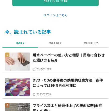
無料会員登録
マ
ー
ク
ログインはこちら
今、読まれている記事
DAILY
WEEKLY
MONTHLY
耐水ペーパーの使い方と種類｜用途に合わせ
1
た選び方も紹介
2023/01/13
DVD・CDの傷修復の効果的研磨方法｜条件
2
によっては99％再生可能に
2023/03/09
フライス加工と研磨仕上げの表面状態(面粗
3
度）の違い