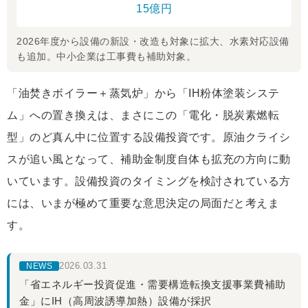
15億円
2026年度から設備の新設・改造も対象に拡大、水素対応設備
も追加。中小企業は工事費も補助対象。
「油焚きボイラー＋蒸気炉」から「IH粉体塗装システ
ム」への置き換えは、まさにこの「電化・脱炭素燃転
型」のど真ん中に位置する設備投資です。原油クライシ
スが追い風となって、補助金制度自体も拡充の方向に動
いています。設備投資のタイミングを検討されている方
には、いまが極めて重要な意思決定の局面だと考えま
す。
2026.03.31
NEWS
「省エネルギー投資促進・需要構造転換支援事業費補助
金」にIH（高周波誘導加熱）設備が採択