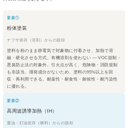
要素①
粉体塗装
ナフサ依存（溶剤）からの脱却
塗料を粉のまま静電気で対象物に付着させ、加熱で溶
融・硬化させる方式。有機溶剤を使わない ― VOC規制・
悪臭防止法の対象外。引火点が高く、危険物・消防規制
も非該当。揮発成分がないため、塗料の95%以上を回
収・再利用できる。耐薬性・耐食性・耐候性・耐汚染性
に優れる。
要素②
高周波誘導加熱（IH）
重油・灯油依存（燃料）からの脱却