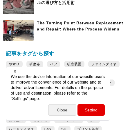
ルの選び方と活用術
The Turning Point Between Replacement
and Repair: Where the Process Widens
記事をタグから探す
やすり
研磨布
バフ
研磨装置
ファインダイヤ
研磨機
FSP
TLF
剛goQ
VARIOFILM
レジンクロスベルト
スリット
サンディングディスク
造船
プレスドホイール
フラップホイール
光ファイバー
ユニベックスホイール
マジックタックペーパー
スラリー
木材
IH
粉体塗装
補修研磨
3Dプリンター
検査
ハードディスク
GaN
SiC
プリント基板