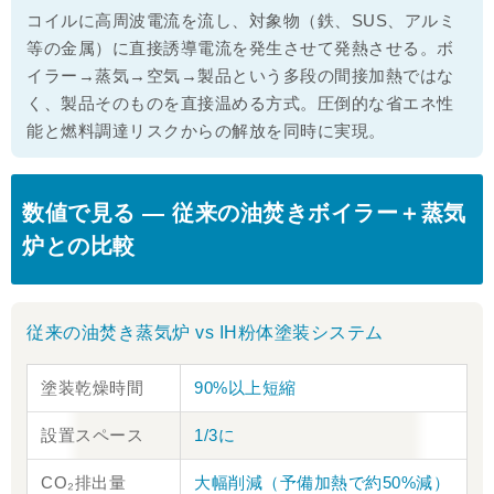
コイルに高周波電流を流し、対象物（鉄、SUS、アルミ
等の金属）に直接誘導電流を発生させて発熱させる。ボ
イラー→蒸気→空気→製品という多段の間接加熱ではな
く、製品そのものを直接温める方式。圧倒的な省エネ性
能と燃料調達リスクからの解放を同時に実現。
数値で見る ― 従来の油焚きボイラー＋蒸気
炉との比較
従来の油焚き蒸気炉 vs IH粉体塗装システム
塗装乾燥時間
90%以上短縮
設置スペース
1/3に
CO₂排出量
大幅削減（予備加熱で約50%減）