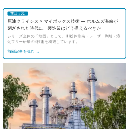
前回 #01
原油クライシス × マイポックス技術 ― ホルムズ海峡が
閉ざされた時代に、製造業はどう構えるべきか
シリーズ全体の「地図」として、IH粉体塗装・レーザー剥離・溶
剤フリー研磨の3技術を概観しています。
前回記事を読む →