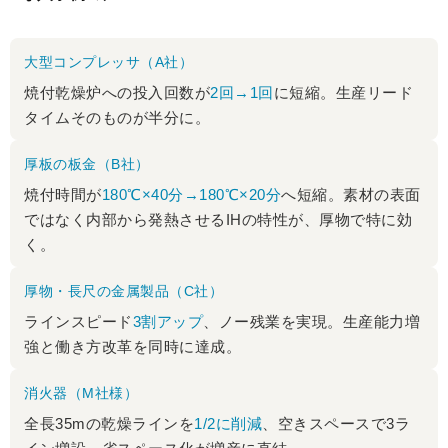
大型コンプレッサ（A社）
焼付乾燥炉への投入回数が
2回→1回
に短縮。生産リード
タイムそのものが半分に。
厚板の板金（B社）
焼付時間が
180℃×40分→180℃×20分
へ短縮。素材の表面
ではなく内部から発熱させるIHの特性が、厚物で特に効
く。
厚物・長尺の金属製品（C社）
ラインスピード
3割アップ
、ノー残業を実現。生産能力増
強と働き方改革を同時に達成。
消火器（M社様）
全長35mの乾燥ラインを
1/2に削減
、空きスペースで3ラ