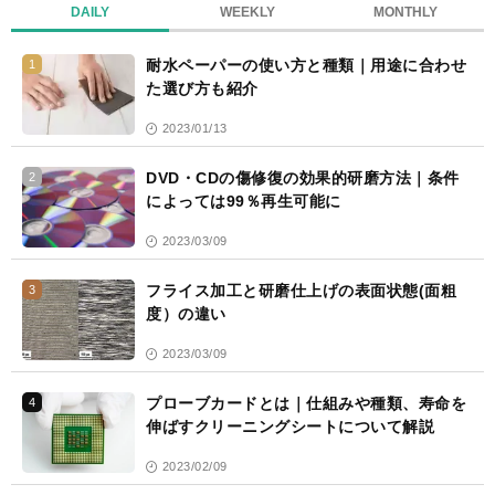
DAILY
WEEKLY
MONTHLY
耐水ペーパーの使い方と種類｜用途に合わせ
1
た選び方も紹介
2023/01/13
DVD・CDの傷修復の効果的研磨方法｜条件
2
によっては99％再生可能に
2023/03/09
フライス加工と研磨仕上げの表面状態(面粗
3
度）の違い
2023/03/09
プローブカードとは｜仕組みや種類、寿命を
4
伸ばすクリーニングシートについて解説
2023/02/09