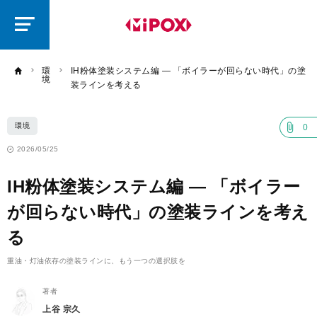
研
磨
ラ
ボ
環
IH粉体塗装システム編 ― 「ボイラーが回らない時代」の塗
境
装ラインを考える
環境
0
2026/05/25
IH粉体塗装システム編 ― 「ボイラー
が回らない時代」の塗装ラインを考え
る
重油・灯油依存の塗装ラインに、もう一つの選択肢を
著者
上谷 宗久