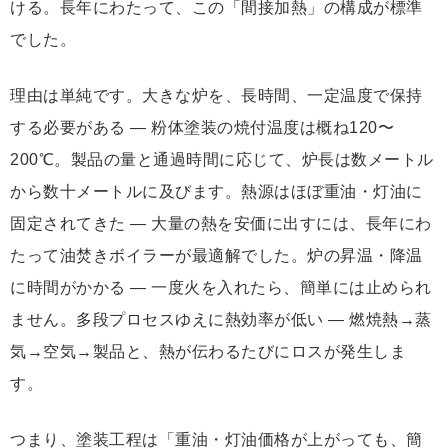
ける。長年にわたって、この「間接加熱」の構成が標準
でした。
理由は単純です。大きな炉を、長時間、一定温度で保持
する必要がある ― 粉体塗装の焼付温度は概ね120〜
200℃。製品の量と通過時間に応じて、炉長は数メートル
から数十メートルに及びます。熱源はほぼ重油・灯油に
固定されてきた ― 大量の熱を安価に出すには、長年にわ
たって油焚きボイラーが最適解でした。炉の昇温・降温
に時間がかかる ― 一度火を入れたら、簡単には止められ
ません。多段プロセスゆえに熱効率が低い ― 燃焼熱→蒸
気→空気→製品と、熱が伝わるたびにロスが発生しま
す。
つまり、塗装工程は「重油・灯油価格が上がっても、簡