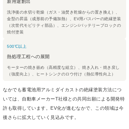
新用途創出
洗浄後の水切り乾燥（ガス・油焚き乾燥からの置き換え）、
金型の昇温（成形前の予備加熱）、EV用バスバーの絶縁塗装
（次世代モビリティ部品）、エンジン/バッテリーブロックの
焼付塗装
500℃以上
熱処理工程への展開
モーターの焼き嵌め（高精度な組立）、焼き入れ・焼き戻し
（強度向上）、ヒートシンクのロウ付け（熱伝導性向上）
なかでも蓄電池用アルミダイカストの絶縁塗装方法につ
いては、自動車メーカーT社様との共同出願による開発特
許も取得しています。EV化が進むなかで、この領域は今
後さらに拡大していく見込みです。