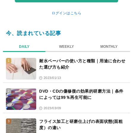
ログインはこちら
今、読まれている記事
DAILY
WEEKLY
MONTHLY
耐水ペーパーの使い方と種類｜用途に合わせ
1
た選び方も紹介
2023/01/13
DVD・CDの傷修復の効果的研磨方法｜条件
2
によっては99％再生可能に
2023/03/09
フライス加工と研磨仕上げの表面状態(面粗
3
度）の違い