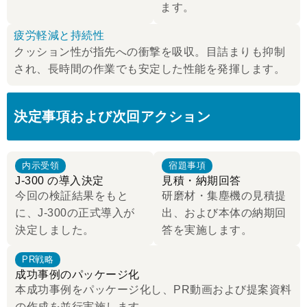
ます。
疲労軽減と持続性
クッション性が指先への衝撃を吸収。目詰まりも抑制
され、長時間の作業でも安定した性能を発揮します。
決定事項および次回アクション
内示受領
宿題事項
J-300 の導入決定
見積・納期回答
今回の検証結果をもと
研磨材・集塵機の見積提
に、J-300の正式導入が
出、および本体の納期回
決定しました。
答を実施します。
PR戦略
成功事例のパッケージ化
本成功事例をパッケージ化し、PR動画および提案資料
の作成を並行実施します。