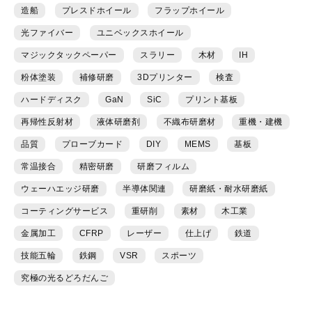
造船
プレスドホイール
フラップホイール
光ファイバー
ユニベックスホイール
マジックタックペーパー
スラリー
木材
IH
粉体塗装
補修研磨
3Dプリンター
検査
ハードディスク
GaN
SiC
プリント基板
再帰性反射材
液体研磨剤
不織布研磨材
重機・建機
品質
プローブカード
DIY
MEMS
基板
常温接合
精密研磨
研磨フィルム
ウェーハエッジ研磨
半導体関連
研磨紙・耐水研磨紙
コーティングサービス
重研削
素材
木工業
金属加工
CFRP
レーザー
仕上げ
鉄道
技能五輪
鉄鋼
VSR
スポーツ
究極の光るどろだんご