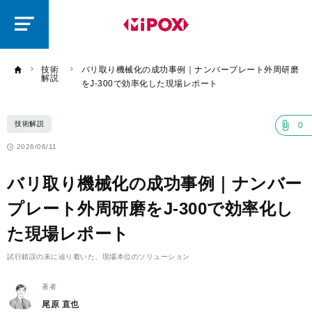
研
磨
ラ
ボ
技術
バリ取り機械化の成功事例｜ナンバープレート外周研磨
解説
をJ-300で効率化した現場レポート
技術解説
0
2026/06/11
バリ取り機械化の成功事例｜ナンバー
プレート外周研磨をJ-300で効率化し
た現場レポート
試行錯誤の末に辿り着いた、現場本位のソリューション
著者
尾原 直也