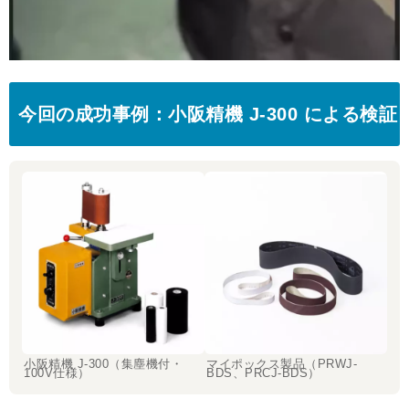
今回の成功事例：小阪精機 J-300 による検証
小阪精機 J-300（集塵機付・
マイポックス製品（PRWJ-
100V仕様）
BDS、PRCJ-BDS）