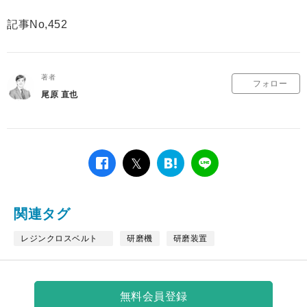
記事No,452
著者
フォロー
尾原 直也
facebook
twitter
は
LINE
て
な
ブ
関連タグ
ッ
ク
レジンクロスベルト
研磨機
研磨装置
マ
ー
ク
無料会員登録