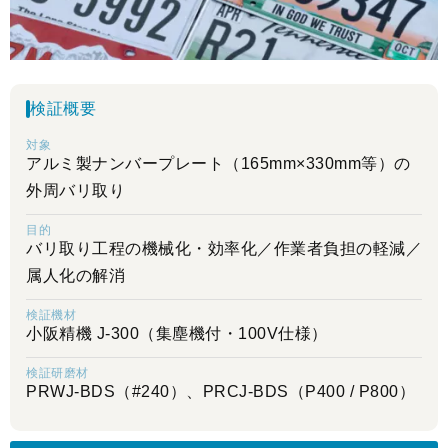
検証概要
対象
アルミ製ナンバープレート（165mm×330mm等）の
外周バリ取り
目的
バリ取り工程の機械化・効率化／作業者負担の軽減／
属人化の解消
検証機材
小阪精機 J-300（集塵機付・100V仕様）
検証研磨材
PRWJ-BDS（#240）、PRCJ-BDS（P400 / P800）