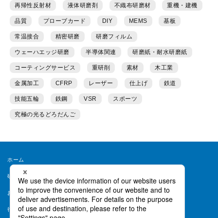
再帰性反射材
液体研磨剤
不織布研磨材
重機・建機
品質
プローブカード
DIY
MEMS
基板
常温接合
精密研磨
研磨フィルム
ウェーハエッジ研磨
半導体関連
研磨紙・耐水研磨紙
コーティングサービス
重研削
素材
木工業
金属加工
CFRP
レーザー
仕上げ
鉄道
技能五輪
鉄鋼
VSR
スポーツ
究極の光るどろだんご
ホーム
研磨ラボとは
運営者情報
お問い合わせ
会員規約
行動ターゲティング等について
ヘルプ