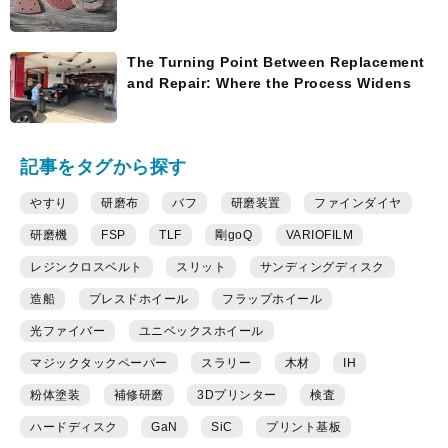
The Turning Point Between Replacement
and Repair: Where the Process Widens
記事をタグから探す
やすり
研磨布
バフ
研磨装置
ファインダイヤ
研磨機
FSP
TLF
剛goQ
VARIOFILM
レジンクロスベルト
スリット
サンディングディスク
造船
プレスドホイール
フラップホイール
光ファイバー
ユニベックスホイール
マジックタックペーパー
スラリー
木材
IH
粉体塗装
補修研磨
3Dプリンター
検査
ハードディスク
GaN
SiC
プリント基板