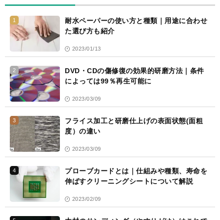
耐水ペーパーの使い方と種類｜用途に合わせ
1
た選び方も紹介
2023/01/13
DVD・CDの傷修復の効果的研磨方法｜条件
2
によっては99％再生可能に
2023/03/09
フライス加工と研磨仕上げの表面状態(面粗
3
度）の違い
2023/03/09
プローブカードとは｜仕組みや種類、寿命を
4
伸ばすクリーニングシートについて解説
2023/02/09