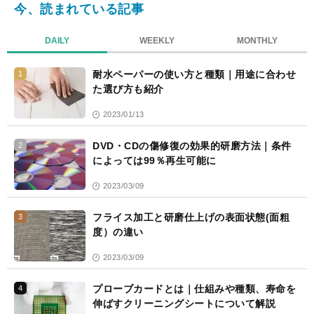
今、読まれている記事
DAILY
WEEKLY
MONTHLY
耐水ペーパーの使い方と種類｜用途に合わせ
1
た選び方も紹介
2023/01/13
DVD・CDの傷修復の効果的研磨方法｜条件
2
によっては99％再生可能に
2023/03/09
フライス加工と研磨仕上げの表面状態(面粗
3
度）の違い
2023/03/09
プローブカードとは｜仕組みや種類、寿命を
4
伸ばすクリーニングシートについて解説