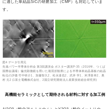
に適した単結晶SiCの研磨加工（CMP）も対応していま
す。
図4 データ引用元
先進パワー半導体分科会 第3回講演会 ポスター講演P-35（2016年、つくば
国際会議場）偏光顕微鏡を用いた複屈折観察による半導体単結晶基板の結晶
転位の評価 竹中研介1、加藤智久2、松永達也2、武井 学1、米澤喜幸2、奥
村 元2 (1富士電機株式会社、2国立研究開発法人産業技術総合研究所)
高機能セラミックとして期待される材料に対する加工例