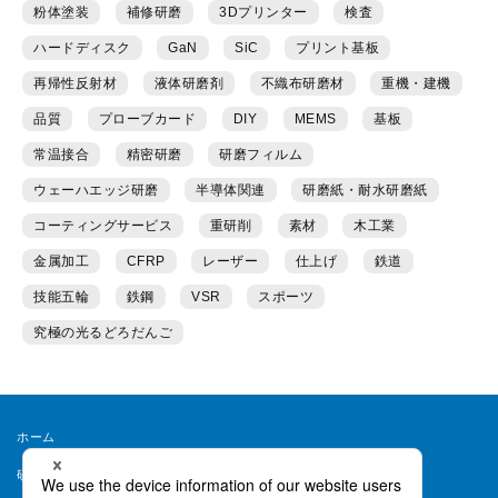
粉体塗装
補修研磨
3Dプリンター
検査
ハードディスク
GaN
SiC
プリント基板
再帰性反射材
液体研磨剤
不織布研磨材
重機・建機
品質
プローブカード
DIY
MEMS
基板
常温接合
精密研磨
研磨フィルム
ウェーハエッジ研磨
半導体関連
研磨紙・耐水研磨紙
コーティングサービス
重研削
素材
木工業
金属加工
CFRP
レーザー
仕上げ
鉄道
技能五輪
鉄鋼
VSR
スポーツ
究極の光るどろだんご
ホーム
研磨ラボとは
運営者情報