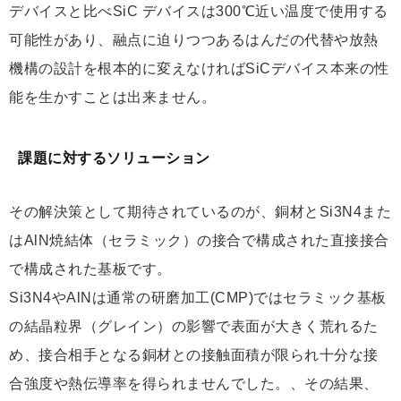
デバイスと比べSiC デバイスは300℃近い温度で使用する
可能性があり、融点に迫りつつあるはんだの代替や放熱
機構の設計を根本的に変えなければSiCデバイス本来の性
能を生かすことは出来ません。
課題に対するソリューション
その解決策として期待されているのが、銅材とSi3N4また
はAlN焼結体（セラミック）の接合で構成された直接接合
で構成された基板です。
Si3N4やAlNは通常の研磨加工(CMP)ではセラミック基板
の結晶粒界（グレイン）の影響で表面が大きく荒れるた
め、接合相手となる銅材との接触面積が限られ十分な接
合強度や熱伝導率を得られませんでした。、その結果、