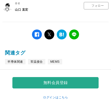
著者
フォロー
山口 直宏
facebook
twitter
は
LINE
て
な
ブ
関連タグ
ッ
ク
半導体関連
常温接合
MEMS
マ
ー
ク
無料会員登録
ログインはこちら