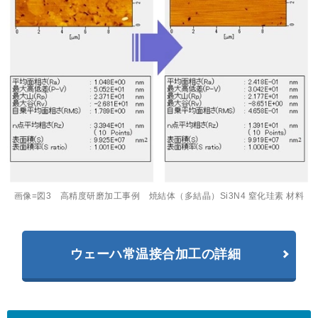
画像=図3 高精度研磨加工事例 焼結体（多結晶）Si3N4 窒化珪素 材料
ウェーハ常温接合加工の詳細