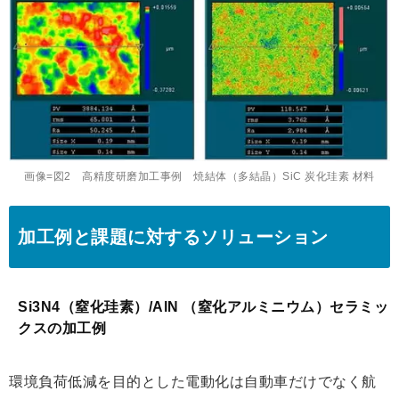
画像=図2 高精度研磨加工事例 焼結体（多結晶）SiC 炭化珪素 材料
加工例と課題に対するソリューション
Si3N4（窒化珪素）/AlN （窒化アルミニウム）セラミッ
クスの加工例
環境負荷低減を目的とした電動化は自動車だけでなく航