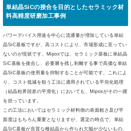
単結晶SiCの接合を目的としたセラミック材
料高精度研磨加工事例
パワーデバイス用途を中心に流通量が増加している単結
晶SiC基板ですが、高コストにより、市場形成に至ってい
ないのが現状です。Mipoxでは、セラミック基板に単結晶
SiC基板を接合し、必要層を残し剥離する事で高価な単結
晶SiC基板の使用量を抑制することが可能です。これによ
り、コスト低減を狙う工法に適用されている平坦化処理
（結晶粒界段差の平滑化）においても、Mipoxがその一躍
を担っています。
この工法においてはセラミック材料側の表面粗さ及び平
面度はもちろん重要となりますが、選定の時点で、単結
晶SiC基板が良質な種結晶から作られ欠陥が少ないもの、