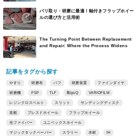
バリ取り・研磨に最適！軸付きフラップホイー
ルの選び方と活用術
The Turning Point Between Replacement
and Repair: Where the Process Widens
記事をタグから探す
やすり
研磨布
バフ
研磨装置
ファインダイヤ
研磨機
FSP
TLF
剛goQ
VARIOFILM
レジンクロスベルト
スリット
サンディングディスク
造船
プレスドホイール
フラップホイール
光ファイバー
ユニベックスホイール
マジックタックペーパー
スラリー
木材
IH