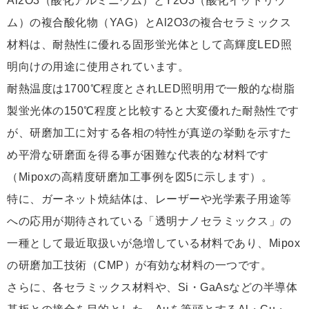
Al2O3（酸化アルミニウム）とY2O3（酸化イットリウ
ム）の複合酸化物（YAG）とAl2O3の複合セラミックス
材料は、耐熱性に優れる固形蛍光体として高輝度LED照
明向けの用途に使用されています。
耐熱温度は1700℃程度とされLED照明用で一般的な樹脂
製蛍光体の150℃程度と比較すると大変優れた耐熱性です
が、研磨加工に対する各相の特性が真逆の挙動を示すた
め平滑な研磨面を得る事が困難な代表的な材料です
（Mipoxの高精度研磨加工事例を図5に示します）。
特に、ガーネット焼結体は、レーザーや光学素子用途等
への応用が期待されている「透明ナノセラミックス」の
一種として最近取扱いが急増している材料であり、Mipox
の研磨加工技術（CMP）が有効な材料の一つです。
さらに、各セラミックス材料や、Si・GaAsなどの半導体