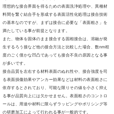
理想的な接合界面を得るための表面洗浄処理や、異種材
料間を繋ぐ結合手を形成する表面活性化処理は接合技術
の基本なのですが、まずは接合に必要な「表面粗さ」を
満たしている事が前提となります。
また、物体を固体のまま接合する固相接合は、溶融が発
生するろう接など他の接合方法と比較した場合、数nm程
度のごく僅かな凹凸であっても接合不良の原因となる事
が多いです。
接合品質を左右する材料表面のぬれ性や、接合強度を司
る表面損傷効果やアンカー効果などは材料の表面粗さに
依存するとされており、可能な限りその値を小さく抑え
る事が品質向上には欠かせません。表面粗さのコントロ
ールは、用途や材料に限らずラッピングやポリシング等
の研磨加工によって行われる事が一般的です。