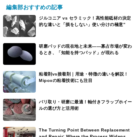
編集部おすすめの記事
ジルコニア vs セラミック！高性能砥材の決定
的な違いと「損をしない」使い分けの極意”
研磨パッドの現在地と未来――寡占市場が変わ
るとき、「知能を持つパッド」が現れる
粘着剤vs接着剤｜用途・特徴の違いを解説！
Mipoxの粘着技術にも注目
バリ取り・研磨に最適！軸付きフラップホイー
ルの選び方と活用術
The Turning Point Between Replacement
and Repair: Where the Process Widens