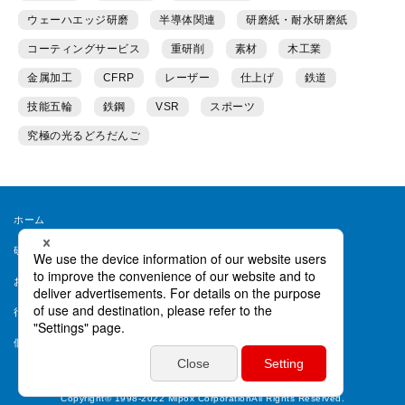
ウェーハエッジ研磨
半導体関連
研磨紙・耐水研磨紙
コーティングサービス
重研削
素材
木工業
金属加工
CFRP
レーザー
仕上げ
鉄道
技能五輪
鉄鋼
VSR
スポーツ
究極の光るどろだんご
ホーム
研磨ラボとは
運営者情報
お問い合わせ
会員規約
行動ターゲティング等について
ヘルプ
個人情報保護方針
個人情報取り扱い同意書
Copyright© 1998-2022 Mipox CorporationAll Rights Reserved.