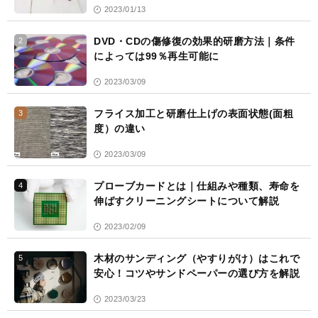
2023/01/13
DVD・CDの傷修復の効果的研磨方法｜条件
2
によっては99％再生可能に
2023/03/09
フライス加工と研磨仕上げの表面状態(面粗
3
度）の違い
2023/03/09
プローブカードとは｜仕組みや種類、寿命を
4
伸ばすクリーニングシートについて解説
2023/02/09
木材のサンディング（やすりがけ）はこれで
5
安心！コツやサンドペーパーの選び方を解説
2023/03/23