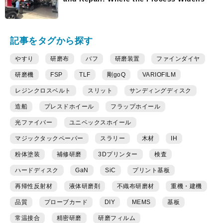
記事をタグから探す
やすり
研磨布
バフ
研磨装置
ファインダイヤ
研磨機
FSP
TLF
剛goQ
VARIOFILM
レジンクロスベルト
スリット
サンディングディスク
造船
プレスドホイール
フラップホイール
光ファイバー
ユニベックスホイール
マジックタックペーパー
スラリー
木材
IH
粉体塗装
補修研磨
3Dプリンター
検査
ハードディスク
GaN
SiC
プリント基板
再帰性反射材
液体研磨剤
不織布研磨材
重機・建機
品質
プローブカード
DIY
MEMS
基板
常温接合
精密研磨
研磨フィルム