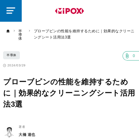
研
磨
ラ
ボ
半
プローブピンの性能を維持するために｜効果的なクリーニ
導
ングシート活用法3選
体
半導体
0
2024/03/29
プローブピンの性能を維持するため
に｜効果的なクリーニングシート活用
法3選
著者
大橋 達也