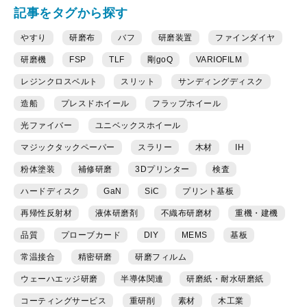
記事をタグから探す
やすり
研磨布
バフ
研磨装置
ファインダイヤ
研磨機
FSP
TLF
剛goQ
VARIOFILM
レジンクロスベルト
スリット
サンディングディスク
造船
プレスドホイール
フラップホイール
光ファイバー
ユニベックスホイール
マジックタックペーパー
スラリー
木材
IH
粉体塗装
補修研磨
3Dプリンター
検査
ハードディスク
GaN
SiC
プリント基板
再帰性反射材
液体研磨剤
不織布研磨材
重機・建機
品質
プローブカード
DIY
MEMS
基板
常温接合
精密研磨
研磨フィルム
ウェーハエッジ研磨
半導体関連
研磨紙・耐水研磨紙
コーティングサービス
重研削
素材
木工業