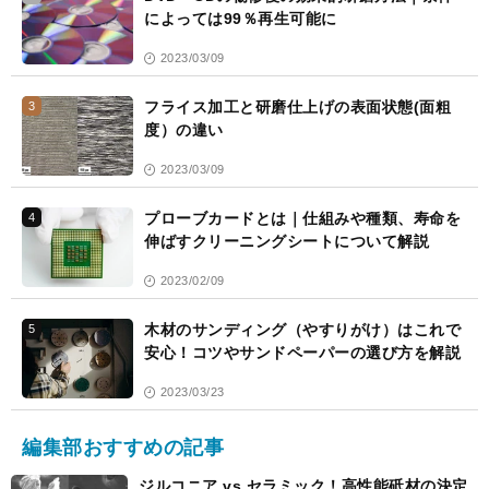
によっては99％再生可能に
2023/03/09
フライス加工と研磨仕上げの表面状態(面粗
3
度）の違い
2023/03/09
プローブカードとは｜仕組みや種類、寿命を
4
伸ばすクリーニングシートについて解説
2023/02/09
木材のサンディング（やすりがけ）はこれで
5
安心！コツやサンドペーパーの選び方を解説
2023/03/23
編集部おすすめの記事
ジルコニア vs セラミック！高性能砥材の決定