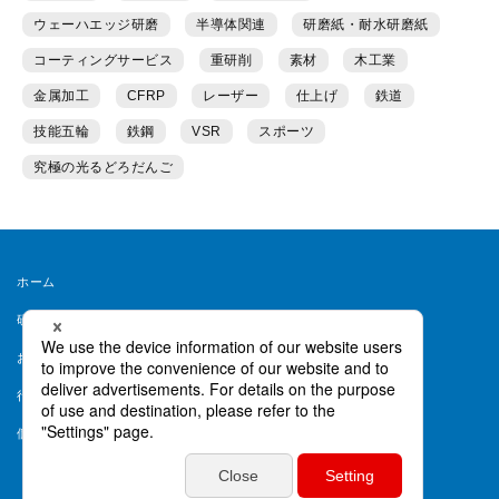
ウェーハエッジ研磨
半導体関連
研磨紙・耐水研磨紙
コーティングサービス
重研削
素材
木工業
金属加工
CFRP
レーザー
仕上げ
鉄道
技能五輪
鉄鋼
VSR
スポーツ
究極の光るどろだんご
ホーム
研磨ラボとは
運営者情報
お問い合わせ
会員規約
行動ターゲティング等について
ヘルプ
個人情報保護方針
個人情報取り扱い同意書