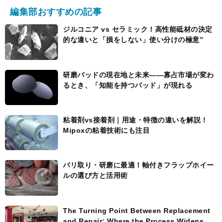
編集部おすすめの記事
ジルコニア vs セラミック！高性能砥材の決定
的な違いと「損をしない」使い分けの極意”
研磨パッドの現在地と未来――寡占市場が変わ
るとき、「知能を持つパッド」が現れる
粘着剤vs接着剤｜用途・特徴の違いを解説！
Mipoxの粘着技術にも注目
バリ取り・研磨に最適！軸付きフラップホイー
ルの選び方と活用術
The Turning Point Between Replacement
and Repair: Where the Process Widens