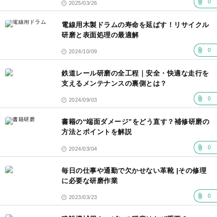
0
2025/03/26
電線用木製ドラムの寿命を延ばす！リサイクル
研磨と表面処理の最適解
0
2024/10/09
鉄道レール研磨の全工程｜安全・快適な走行を
支えるメンテナンスの裏側とは？
0
2024/09/03
書籍の“端面ダメージ”をどう直す？補修研磨の
方法とポイントを解説
0
2024/03/04
毎日の仕事や通勤で欠かせない革靴 |その修理
に必要な研磨作業
0
2023/03/23