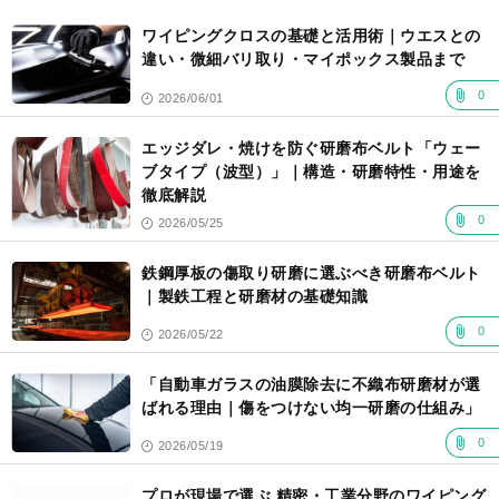
記
事
ワイピングクロスの基礎と活用術｜ウエスとの
一
覧
違い・微細バリ取り・マイポックス製品まで
0
2026/06/01
エッジダレ・焼けを防ぐ研磨布ベルト「ウェー
ブタイプ（波型）」｜構造・研磨特性・用途を
徹底解説
0
2026/05/25
鉄鋼厚板の傷取り研磨に選ぶべき研磨布ベルト
｜製鉄工程と研磨材の基礎知識
0
2026/05/22
「自動車ガラスの油膜除去に不織布研磨材が選
ばれる理由｜傷をつけない均一研磨の仕組み」
0
2026/05/19
プロが現場で選ぶ 精密・工業分野のワイピング