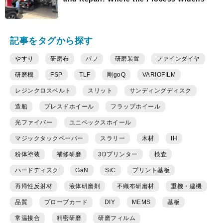
記事をタグから探す
やすり
研磨布
バフ
研磨装置
ファインダイヤ
研磨機
FSP
TLF
剛goQ
VARIOFILM
レジンクロスベルト
スリット
サンディングディスク
造船
プレスドホイール
フラップホイール
光ファイバー
ユニベックスホイール
マジックタックペーパー
スラリー
木材
IH
粉体塗装
補修研磨
3Dプリンター
検査
ハードディスク
GaN
SiC
プリント基板
再帰性反射材
液体研磨剤
不織布研磨材
重機・建機
品質
プローブカード
DIY
MEMS
基板
常温接合
精密研磨
研磨フィルム