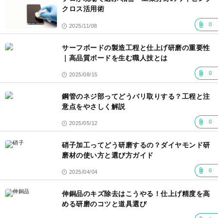
クロス活用術
0
2025/11/08
サーフボードの製造工程と仕上げ研磨の重要性
｜高品質ボードを生む職人技とは
0
2025/08/15
鋼管のネジ部ってどうバリ取りする？工程と注
意点をやさしく解説
0
2025/05/12
硝子加工ってどう研磨するの？ダイヤモンド研
磨材の使い方と選び方ガイド
0
2025/04/04
伸銅品のキズ除去はこうやる！仕上げ精度を高
める研磨のコツと道具選び