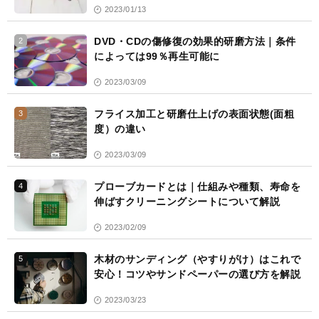
2023/01/13
DVD・CDの傷修復の効果的研磨方法｜条件
2
によっては99％再生可能に
2023/03/09
フライス加工と研磨仕上げの表面状態(面粗
3
度）の違い
2023/03/09
プローブカードとは｜仕組みや種類、寿命を
4
伸ばすクリーニングシートについて解説
2023/02/09
木材のサンディング（やすりがけ）はこれで
5
安心！コツやサンドペーパーの選び方を解説
2023/03/23