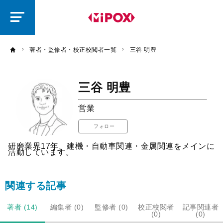
研
磨
ラ
ボ
著者・監修者・校正校閲者一覧
三谷 明豊
三谷 明豊
営業
フォロー
研磨業界17年。建機・自動車関連・金属関連をメインに
活動しています。​
関連する記事
著者 (14)
編集者 (0)
監修者 (0)
校正校閲者
記事関連者
(0)
(0)