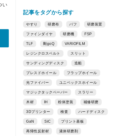
つい
記事をタグから探す
やすり
研磨布
バフ
研磨装置
ファインダイヤ
研磨機
FSP
TLF
剛goQ
VARIOFILM
レジンクロスベルト
スリット
サンディングディスク
造船
プレスドホイール
フラップホイール
光ファイバー
ユニベックスホイール
マジックタックペーパー
スラリー
木材
IH
粉体塗装
補修研磨
3Dプリンター
検査
ハードディスク
GaN
SiC
プリント基板
再帰性反射材
液体研磨剤