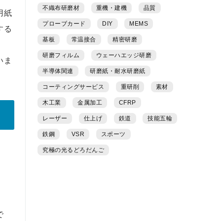
不織布研磨材
重機・建機
品質
用紙
プローブカード
DIY
MEMS
する
基板
常温接合
精密研磨
研磨フィルム
ウェーハエッジ研磨
いま
半導体関連
研磨紙・耐水研磨紙
コーティングサービス
重研削
素材
木工業
金属加工
CFRP
レーザー
仕上げ
鉄道
技能五輪
鉄鋼
VSR
スポーツ
究極の光るどろだんご
で