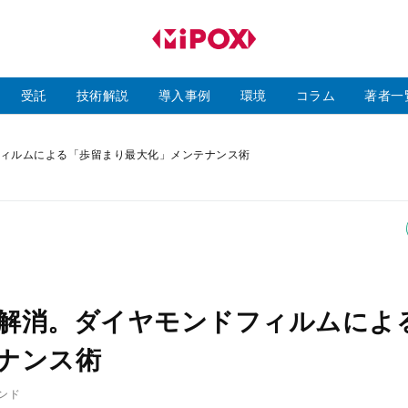
研
磨
ラ
ボ
受託
技術解説
導入事例
環境
コラム
著者一
ィルムによる「歩留まり最大化」メンテナンス術
解消。ダイヤモンドフィルムによ
ナンス術
ンド