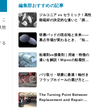
編集部おすすめの記事
ジルコニア vs セラミック！高性
。こ
能砥材の決定的な違いと「損を
しない」使い分けの極意”
状態
研磨パッドの現在地と未来――
寡占市場が変わるとき、「知能
する
を持つパッド」が現れる
粘着剤vs接着剤｜用途・特徴の
違いを解説！Mipoxの粘着技術
にも注目
バリ取り・研磨に最適！軸付き
フラップホイールの選び方と活
用術
The Turning Point Between
Replacement and Repair:
Where the Process Widens