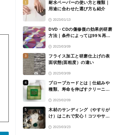
耐水ペーパーの使い方と種類｜
1
用途に合わせた選び方も紹介
2023/01/13
DVD・CDの傷修復の効果的研磨
2
方法｜条件によっては99％再生
可能に
2023/03/09
フライス加工と研磨仕上げの表
3
面状態(面粗度）の違い
2023/03/09
プローブカードとは｜仕組みや
4
種類、寿命を伸ばすクリーニン
グシートについて解説
2023/02/09
木材のサンディング（やすりが
5
け）はこれで安心！コツやサン
ドペーパーの選び方を解説
2023/03/23