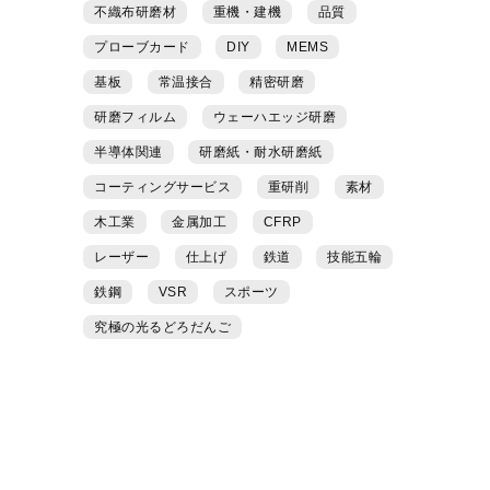
不織布研磨材
重機・建機
品質
プローブカード
DIY
MEMS
基板
常温接合
精密研磨
研磨フィルム
ウェーハエッジ研磨
半導体関連
研磨紙・耐水研磨紙
コーティングサービス
重研削
素材
木工業
金属加工
CFRP
レーザー
仕上げ
鉄道
技能五輪
鉄鋼
VSR
スポーツ
究極の光るどろだんご