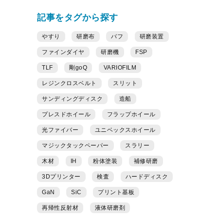
記事をタグから探す
やすり
研磨布
バフ
研磨装置
ファインダイヤ
研磨機
FSP
TLF
剛goQ
VARIOFILM
レジンクロスベルト
スリット
サンディングディスク
造船
プレスドホイール
フラップホイール
光ファイバー
ユニベックスホイール
マジックタックペーパー
スラリー
木材
IH
粉体塗装
補修研磨
3Dプリンター
検査
ハードディスク
GaN
SiC
プリント基板
再帰性反射材
液体研磨剤