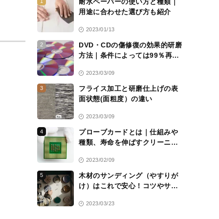
耐水ペーパーの使い方と種類｜
1
用途に合わせた選び方も紹介
2023/01/13
DVD・CDの傷修復の効果的研磨
2
方法｜条件によっては99％再生
可能に
2023/03/09
フライス加工と研磨仕上げの表
3
面状態(面粗度）の違い
2023/03/09
プローブカードとは｜仕組みや
4
種類、寿命を伸ばすクリーニン
グシートについて解説
2023/02/09
木材のサンディング（やすりが
5
け）はこれで安心！コツやサン
ドペーパーの選び方を解説
2023/03/23