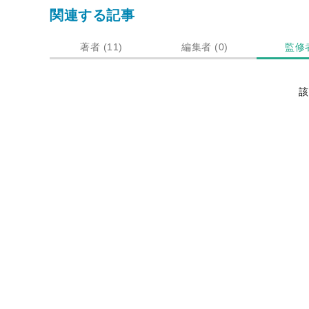
関連する記事
著者 (11)
編集者 (0)
監修者
記
該
事
一
覧