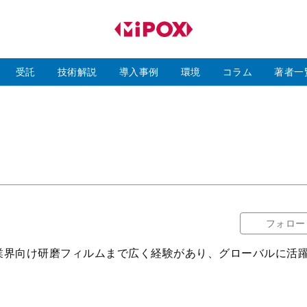
研
磨
ラ
ボ
受託
技術解説
導入事例
環境
コラム
著者一
フォロー
業界向け研磨フィルムまで広く経験があり、グローバルに活