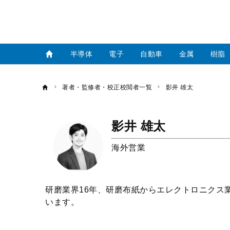
半導体
電子
自動車
金属
樹脂
著者・監修者・校正校閲者一覧
影井 雄太
影井 雄太
海外営業
研磨業界16年、研磨布紙からエレクトロニクス
います。