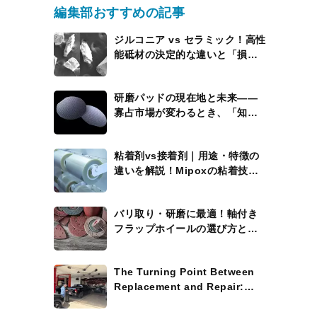
編集部おすすめの記事
ジルコニア vs セラミック！高性
能砥材の決定的な違いと「損を
しない」使い分けの極意”
研磨パッドの現在地と未来――
寡占市場が変わるとき、「知能
を持つパッド」が現れる
粘着剤vs接着剤｜用途・特徴の
違いを解説！Mipoxの粘着技術
にも注目
バリ取り・研磨に最適！軸付き
フラップホイールの選び方と活
用術
The Turning Point Between
Replacement and Repair:
Where the Process Widens