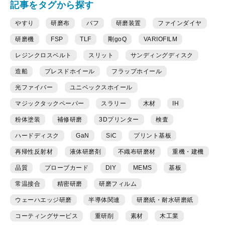
記事をタグから探す
やすり
研磨布
バフ
研磨装置
ファインダイヤ
研磨機
FSP
TLF
剛goQ
VARIOFILM
レジンクロスベルト
スリット
サンディングディスク
造船
プレスドホイール
フラップホイール
光ファイバー
ユニベックスホイール
マジックタックペーパー
スラリー
木材
IH
粉体塗装
補修研磨
3Dプリンター
検査
ハードディスク
GaN
SiC
プリント基板
再帰性反射材
液体研磨剤
不織布研磨材
重機・建機
品質
プローブカード
DIY
MEMS
基板
常温接合
精密研磨
研磨フィルム
ウェーハエッジ研磨
半導体関連
研磨紙・耐水研磨紙
コーティングサービス
重研削
素材
木工業