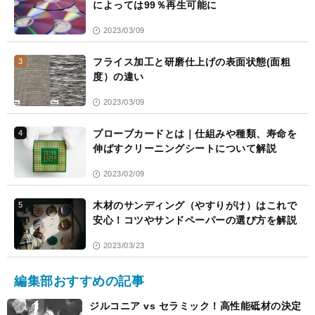
によっては99％再生可能に
2023/03/09
フライス加工と研磨仕上げの表面状態(面粗
3
度）の違い
2023/03/09
プローブカードとは｜仕組みや種類、寿命を
4
伸ばすクリーニングシートについて解説
2023/02/09
木材のサンディング（やすりがけ）はこれで
5
安心！コツやサンドペーパーの選び方を解説
2023/03/23
編集部おすすめの記事
ジルコニア vs セラミック！高性能砥材の決定