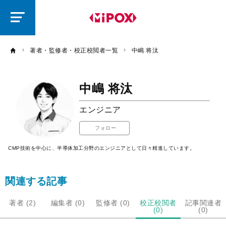
研
磨
ラ
ボ
著者・監修者・校正校閲者一覧
中嶋 将汰
中嶋 将汰
エンジニア
フォロー
CMP技術を中心に、半導体加工分野のエンジニアとして日々精進しています。
関連する記事
著者 (2)
編集者 (0)
監修者 (0)
校正校閲者
記事関連者
(0)
(0)