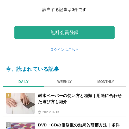
記
該当する記事は0件です
事
一
覧
無料会員登録
ログインはこちら
今、読まれている記事
DAILY
WEEKLY
MONTHLY
耐水ペーパーの使い方と種類｜用途に合わせ
1
た選び方も紹介
2023/01/13
DVD・CDの傷修復の効果的研磨方法｜条件
2