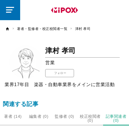
研
磨
ラ
ボ
著者・監修者・校正校閲者一覧
津村 孝司
津村 孝司
営業
フォロー
業界17年目 楽器・自動車業界をメインに営業活動
関連する記事
著者 (14)
編集者 (0)
監修者 (0)
校正校閲者
記事関連者
(0)
(0)