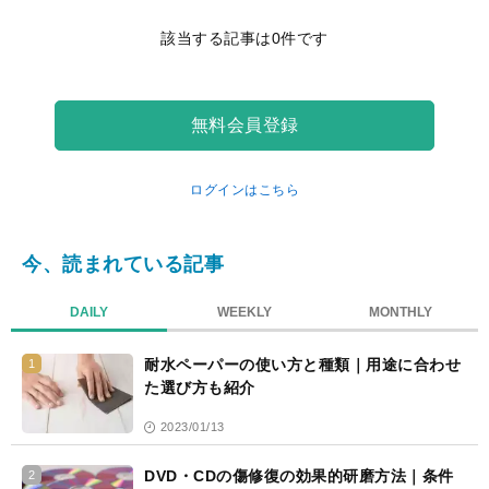
記
該当する記事は0件です
事
一
覧
無料会員登録
ログインはこちら
今、読まれている記事
DAILY
WEEKLY
MONTHLY
耐水ペーパーの使い方と種類｜用途に合わせ
1
た選び方も紹介
2023/01/13
DVD・CDの傷修復の効果的研磨方法｜条件
2