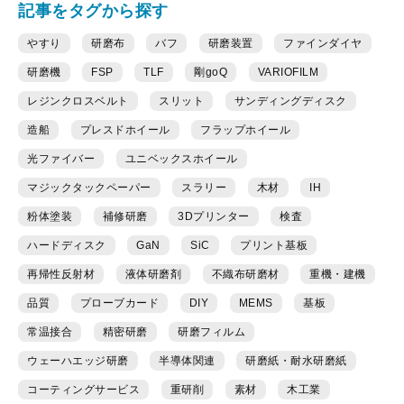
記事をタグから探す
やすり
研磨布
バフ
研磨装置
ファインダイヤ
研磨機
FSP
TLF
剛goQ
VARIOFILM
レジンクロスベルト
スリット
サンディングディスク
造船
プレスドホイール
フラップホイール
光ファイバー
ユニベックスホイール
マジックタックペーパー
スラリー
木材
IH
粉体塗装
補修研磨
3Dプリンター
検査
ハードディスク
GaN
SiC
プリント基板
再帰性反射材
液体研磨剤
不織布研磨材
重機・建機
品質
プローブカード
DIY
MEMS
基板
常温接合
精密研磨
研磨フィルム
ウェーハエッジ研磨
半導体関連
研磨紙・耐水研磨紙
コーティングサービス
重研削
素材
木工業