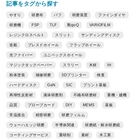
記事をタグから探す
やすり
研磨布
バフ
研磨装置
ファインダイヤ
研磨機
FSP
TLF
剛goQ
VARIOFILM
レジンクロスベルト
スリット
サンディングディスク
造船
プレスドホイール
フラップホイール
光ファイバー
ユニベックスホイール
マジックタックペーパー
スラリー
木材
IH
粉体塗装
補修研磨
3Dプリンター
検査
ハードディスク
GaN
SiC
プリント基板
再帰性反射材
液体研磨剤
不織布研磨材
重機・建機
品質
プローブカード
DIY
MEMS
基板
常温接合
精密研磨
研磨フィルム
ウェーハエッジ研磨
半導体関連
研磨紙・耐水研磨紙
コーティングサービス
重研削
素材
木工業