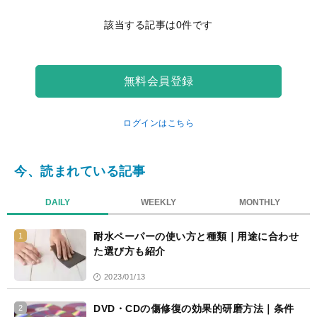
記
該当する記事は0件です
事
一
覧
無料会員登録
ログインはこちら
今、読まれている記事
DAILY
WEEKLY
MONTHLY
耐水ペーパーの使い方と種類｜用途に合わせ
1
た選び方も紹介
2023/01/13
DVD・CDの傷修復の効果的研磨方法｜条件
2