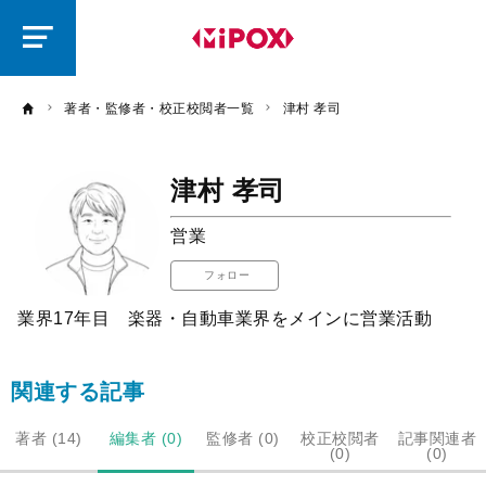
研
磨
ラ
ボ
著者・監修者・校正校閲者一覧
津村 孝司
津村 孝司
営業
フォロー
業界17年目 楽器・自動車業界をメインに営業活動
関連する記事
著者 (14)
編集者 (0)
監修者 (0)
校正校閲者
記事関連者
(0)
(0)