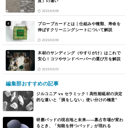
度）の違い
2023/03/09
プローブカードとは｜仕組みや種類、寿命を
4
伸ばすクリーニングシートについて解説
2023/02/09
木材のサンディング（やすりがけ）はこれで
5
安心！コツやサンドペーパーの選び方を解説
2023/03/23
編集部おすすめの記事
ジルコニア vs セラミック！高性能砥材の決定
的な違いと「損をしない」使い分けの極意”
研磨パッドの現在地と未来――寡占市場が変わ
るとき、「知能を持つパッド」が現れる