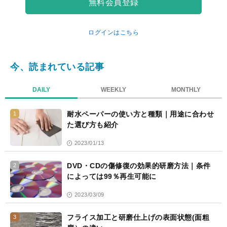
無料会員登録
マ
ー
ク
ログインはこちら
今、読まれている記事
DAILY
WEEKLY
MONTHLY
耐水ペーパーの使い方と種類｜用途に合わせ
1
た選び方も紹介
2023/01/13
DVD・CDの傷修復の効果的研磨方法｜条件
2
によっては99％再生可能に
2023/03/09
フライス加工と研磨仕上げの表面状態(面粗
3