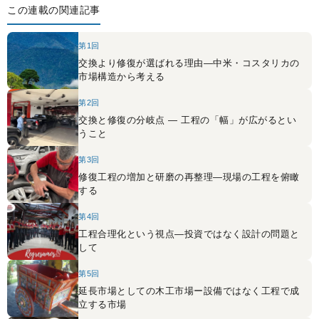
この連載の関連記事
第1回
交換より修復が選ばれる理由―中米・コスタリカの
市場構造から考える
第2回
交換と修復の分岐点 ― 工程の「幅」が広がるとい
うこと
第3回
修復工程の増加と研磨の再整理―現場の工程を俯瞰
する
第4回
工程合理化という視点―投資ではなく設計の問題と
して
第5回
延長市場としての木工市場ー設備ではなく工程で成
立する市場