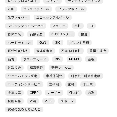
レジンクロスベルト
スリット
サンディングディスク
造船
プレスドホイール
フラップホイール
光ファイバー
ユニベックスホイール
マジックタックペーパー
スラリー
木材
IH
粉体塗装
補修研磨
3Dプリンター
検査
ハードディスク
GaN
SiC
プリント基板
再帰性反射材
液体研磨剤
不織布研磨材
重機・建機
品質
プローブカード
DIY
MEMS
基板
常温接合
精密研磨
研磨フィルム
ウェーハエッジ研磨
半導体関連
研磨紙・耐水研磨紙
コーティングサービス
重研削
素材
木工業
金属加工
CFRP
レーザー
仕上げ
鉄道
技能五輪
鉄鋼
VSR
スポーツ
究極の光るどろだんご