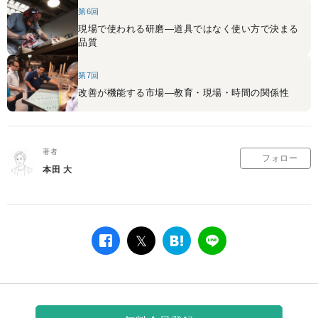
第6回
現場で使われる研磨―道具ではなく使い方で決まる
品質
第7回
改善が機能する市場―教育・現場・時間の関係性
著者
フォロー
本田 大
facebook
twitter
は
LINE
て
な
ブ
ッ
ク