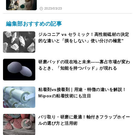
2023/03/23
編集部おすすめの記事
ジルコニア vs セラミック！高性能砥材の決定
的な違いと「損をしない」使い分けの極意”
研磨パッドの現在地と未来――寡占市場が変わ
るとき、「知能を持つパッド」が現れる
粘着剤vs接着剤｜用途・特徴の違いを解説！
Mipoxの粘着技術にも注目
バリ取り・研磨に最適！軸付きフラップホイー
ルの選び方と活用術