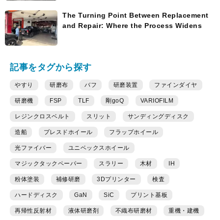
The Turning Point Between Replacement
and Repair: Where the Process Widens
記事をタグから探す
やすり
研磨布
バフ
研磨装置
ファインダイヤ
研磨機
FSP
TLF
剛goQ
VARIOFILM
レジンクロスベルト
スリット
サンディングディスク
造船
プレスドホイール
フラップホイール
光ファイバー
ユニベックスホイール
マジックタックペーパー
スラリー
木材
IH
粉体塗装
補修研磨
3Dプリンター
検査
ハードディスク
GaN
SiC
プリント基板
再帰性反射材
液体研磨剤
不織布研磨材
重機・建機