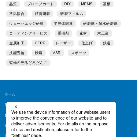
品質
プローブカード
DIY
MEMS
基板
常温接合
精密研磨
研磨フィルム
ウェーハエッジ研磨
半導体関連
研磨紙・耐水研磨紙
コーティングサービス
重研削
素材
木工業
金属加工
CFRP
レーザー
仕上げ
鉄道
技能五輪
鉄鋼
VSR
スポーツ
究極の光るどろだんご
ホーム
研磨ラボとは
運営者情報
お問い合わせ
会員規約
行動ターゲティング等について
ヘルプ
個人情報保護方針
個人情報取り扱い同意書