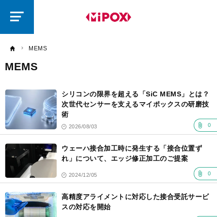
研
磨
ラ
ボ
MEMS
MEMS
記
事
シリコンの限界を超える「SiC MEMS」とは？
一
覧
次世代センサーを支えるマイポックスの研磨技
術
0
2026/08/03
ウェーハ接合加工時に発生する「接合位置ず
れ」について、エッジ修正加工のご提案
0
2024/12/05
高精度アライメントに対応した接合受託サービ
スの対応を開始