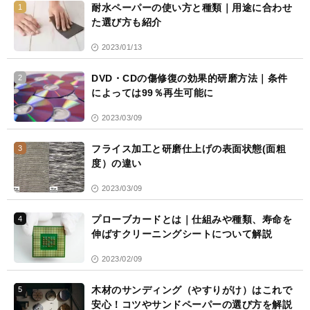
耐水ペーパーの使い方と種類｜用途に合わせ
1
た選び方も紹介
2023/01/13
DVD・CDの傷修復の効果的研磨方法｜条件
2
によっては99％再生可能に
2023/03/09
フライス加工と研磨仕上げの表面状態(面粗
3
度）の違い
2023/03/09
プローブカードとは｜仕組みや種類、寿命を
4
伸ばすクリーニングシートについて解説
2023/02/09
木材のサンディング（やすりがけ）はこれで
5
安心！コツやサンドペーパーの選び方を解説