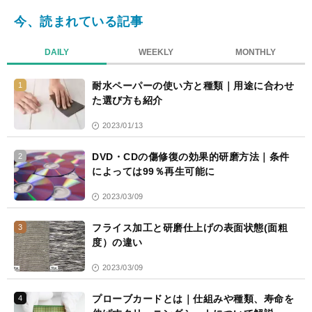
今、読まれている記事
DAILY
WEEKLY
MONTHLY
耐水ペーパーの使い方と種類｜用途に合わせ
1
た選び方も紹介
2023/01/13
DVD・CDの傷修復の効果的研磨方法｜条件
2
によっては99％再生可能に
2023/03/09
フライス加工と研磨仕上げの表面状態(面粗
3
度）の違い
2023/03/09
プローブカードとは｜仕組みや種類、寿命を
4