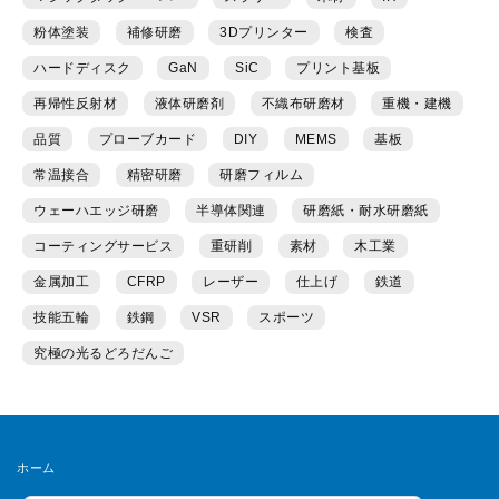
粉体塗装
補修研磨
3Dプリンター
検査
ハードディスク
GaN
SiC
プリント基板
再帰性反射材
液体研磨剤
不織布研磨材
重機・建機
品質
プローブカード
DIY
MEMS
基板
常温接合
精密研磨
研磨フィルム
ウェーハエッジ研磨
半導体関連
研磨紙・耐水研磨紙
コーティングサービス
重研削
素材
木工業
金属加工
CFRP
レーザー
仕上げ
鉄道
技能五輪
鉄鋼
VSR
スポーツ
究極の光るどろだんご
ホーム