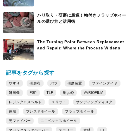
バリ取り・研磨に最適！軸付きフラップホイー
ルの選び方と活用術
The Turning Point Between Replacement
and Repair: Where the Process Widens
記事をタグから探す
やすり
研磨布
バフ
研磨装置
ファインダイヤ
研磨機
FSP
TLF
剛goQ
VARIOFILM
レジンクロスベルト
スリット
サンディングディスク
造船
プレスドホイール
フラップホイール
光ファイバー
ユニベックスホイール
マジックタックペーパー
スラリー
木材
IH