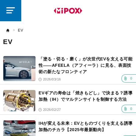
研
磨
ラ
ボ
EV
EV
記
事
「塗る・切る・磨く」が次世代EVを支える可能
一
覧
性——AFEELA（アフィーラ）に見る、表面技
術の新たなフロンティア
0
2026/03/16
EVギアの寿命は「焼きもどし」で決まる？誘導
加熱（IH）でマルテンサイトを制御する方法
0
2026/02/27
IHが変える未来：EVとものづくりを支える誘導
加熱のチカラ【2025年最新動向】