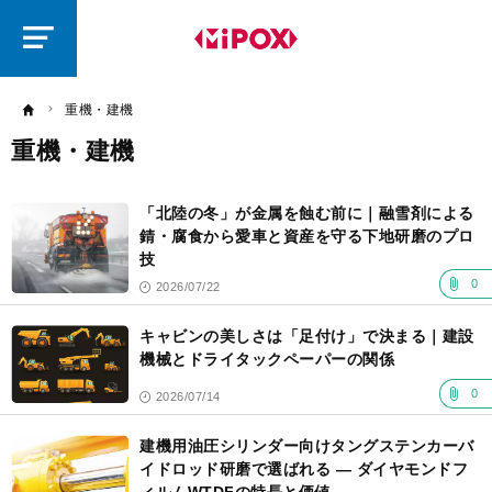
研
磨
ラ
ボ
重機・建機
重機・建機
記
事
「北陸の冬」が金属を蝕む前に｜融雪剤による
一
覧
錆・腐食から愛車と資産を守る下地研磨のプロ
技
0
2026/07/22
キャビンの美しさは「足付け」で決まる｜建設
機械とドライタックペーパーの関係
0
2026/07/14
建機用油圧シリンダー向けタングステンカーバ
イドロッド研磨で選ばれる ― ダイヤモンドフ