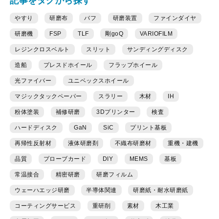
記事をタグから探す
やすり
研磨布
バフ
研磨装置
ファインダイヤ
研磨機
FSP
TLF
剛goQ
VARIOFILM
レジンクロスベルト
スリット
サンディングディスク
造船
プレスドホイール
フラップホイール
光ファイバー
ユニベックスホイール
マジックタックペーパー
スラリー
木材
IH
粉体塗装
補修研磨
3Dプリンター
検査
ハードディスク
GaN
SiC
プリント基板
再帰性反射材
液体研磨剤
不織布研磨材
重機・建機
品質
プローブカード
DIY
MEMS
基板
常温接合
精密研磨
研磨フィルム
ウェーハエッジ研磨
半導体関連
研磨紙・耐水研磨紙
コーティングサービス
重研削
素材
木工業