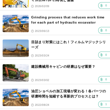
ィルムWTDFの特長と価値
0
2026/02/09
Grinding process that reduces work time
for each part of hydraulic excavator
0
2023/06/13
目詰まり対策にはこれ！フィルムマジックシリ
ーズ
0
2023/03/24
建設機械用キャビンの研磨はなぜ重要？
0
2023/03/02
油圧ショベルの加工現場が変わる！各パーツの
研磨時間を短縮する革新的プロセスとは？
1
2022/08/24