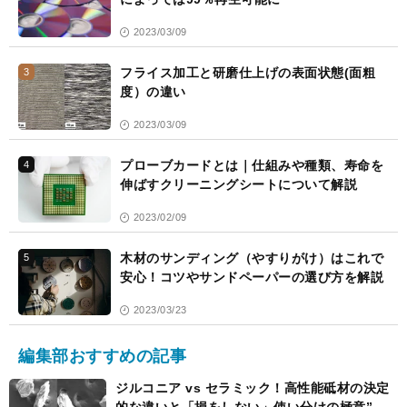
2023/03/09
フライス加工と研磨仕上げの表面状態(面粗
3
度）の違い
2023/03/09
プローブカードとは｜仕組みや種類、寿命を
4
伸ばすクリーニングシートについて解説
2023/02/09
木材のサンディング（やすりがけ）はこれで
5
安心！コツやサンドペーパーの選び方を解説
2023/03/23
編集部おすすめの記事
ジルコニア vs セラミック！高性能砥材の決定
的な違いと「損をしない」使い分けの極意”