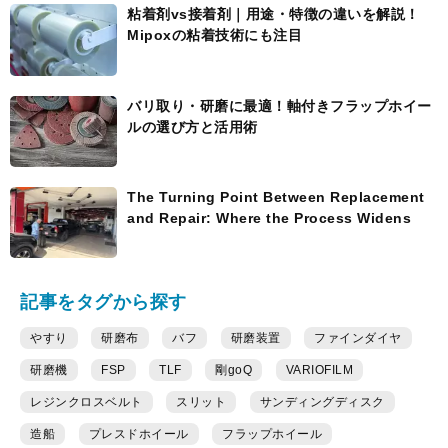
粘着剤vs接着剤｜用途・特徴の違いを解説！
Mipoxの粘着技術にも注目
バリ取り・研磨に最適！軸付きフラップホイー
ルの選び方と活用術
The Turning Point Between Replacement
and Repair: Where the Process Widens
記事をタグから探す
やすり
研磨布
バフ
研磨装置
ファインダイヤ
研磨機
FSP
TLF
剛goQ
VARIOFILM
レジンクロスベルト
スリット
サンディングディスク
造船
プレスドホイール
フラップホイール