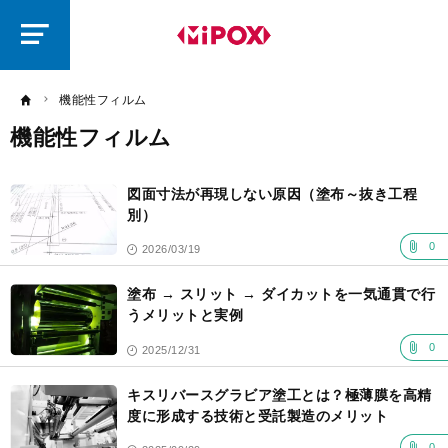
研
磨
ラ
ボ
機能性フィルム
機能性フィルム
記
事
図面寸法が再現しない原因（塗布～抜き工程
一
覧
別）
0
2026/03/19
塗布 → スリット → ダイカットを一気通貫で行
うメリットと実例
0
2025/12/31
キスリバースグラビア塗工とは？極薄膜を高精
度に形成する技術と受託製造のメリット
0