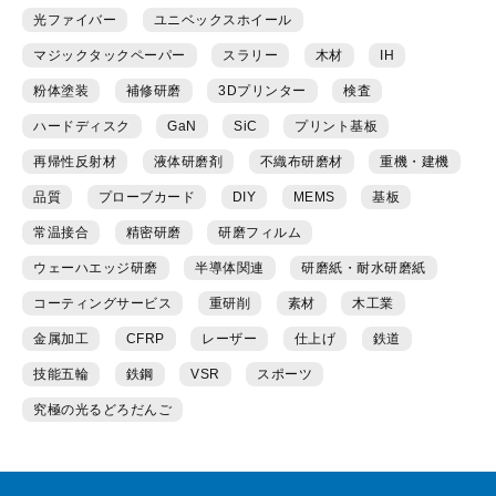
光ファイバー
ユニベックスホイール
マジックタックペーパー
スラリー
木材
IH
粉体塗装
補修研磨
3Dプリンター
検査
ハードディスク
GaN
SiC
プリント基板
再帰性反射材
液体研磨剤
不織布研磨材
重機・建機
品質
プローブカード
DIY
MEMS
基板
常温接合
精密研磨
研磨フィルム
ウェーハエッジ研磨
半導体関連
研磨紙・耐水研磨紙
コーティングサービス
重研削
素材
木工業
金属加工
CFRP
レーザー
仕上げ
鉄道
技能五輪
鉄鋼
VSR
スポーツ
究極の光るどろだんご