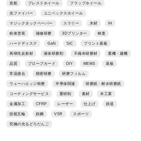
造船
プレスドホイール
フラップホイール
光ファイバー
ユニベックスホイール
マジックタックペーパー
スラリー
木材
IH
粉体塗装
補修研磨
3Dプリンター
検査
ハードディスク
GaN
SiC
プリント基板
再帰性反射材
液体研磨剤
不織布研磨材
重機・建機
品質
プローブカード
DIY
MEMS
基板
常温接合
精密研磨
研磨フィルム
ウェーハエッジ研磨
半導体関連
研磨紙・耐水研磨紙
コーティングサービス
重研削
素材
木工業
金属加工
CFRP
レーザー
仕上げ
鉄道
技能五輪
鉄鋼
VSR
スポーツ
究極の光るどろだんご