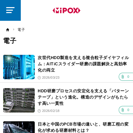
研
磨
ラ
ボ
電子
電子
記
事
次世代HDD製造を支える複合粒子ダイヤフィル
一
覧
ム：AlTiCスライダー研磨の課題解決と高効率
化の両立
0
2026/03/23
HDD研磨プロセスの安定化を支える「パターン
テープ」という進化。構造のデザインがもたら
す高い一貫性
0
2026/02/18
日本と中国のPCB市場の違いと、研磨工程の変
化が求める研磨材料とは？