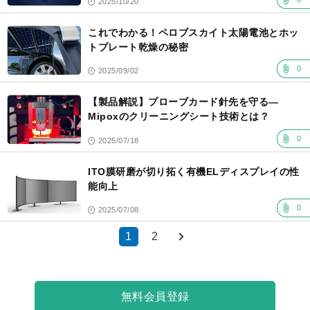
2025/10/20
これでわかる！ペロブスカイト太陽電池とホッ
トプレート乾燥の秘密
0
2025/09/02
【製品解説】プローブカード針先を守る—
Mipoxのクリーニングシート技術とは？
0
2025/07/18
ITO膜研磨が切り拓く有機ELディスプレイの性
能向上
0
2025/07/08
1
2
無料会員登録