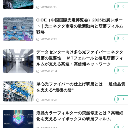
0
2026/01/15
CIOE（中国国際光電博覧会）2025出展レポー
ト｜光コネクタ市場の最新動向と研磨フィルム
戦略
0
2025/12/13
データセンター向け多心光ファイバーコネクタ
研磨の重要性──MTフェルールと植毛研磨フィ
ルムが支える高速・高信頼ネットワーク
0
2025/12/04
単心光ファイバーの仕上げ研磨とは──通信品質
を支える“最後の砦”
1
2025/10/28
液晶カラーフィルターの突起修正とは？高精細
化を支えるマイポックスの研磨フィルム
0