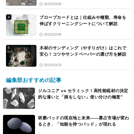
2023/03/09
プローブカードとは｜仕組みや種類、寿命を
4
伸ばすクリーニングシートについて解説
2023/02/09
木材のサンディング（やすりがけ）はこれで
5
安心！コツやサンドペーパーの選び方を解説
2023/03/23
編集部おすすめの記事
ジルコニア vs セラミック！高性能砥材の決定
的な違いと「損をしない」使い分けの極意”
研磨パッドの現在地と未来――寡占市場が変わ
るとき、「知能を持つパッド」が現れる