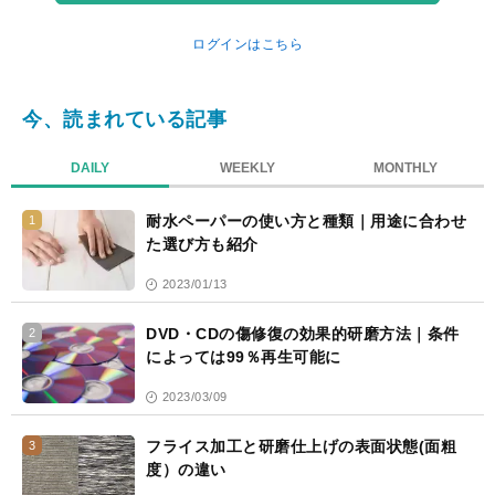
ログインはこちら
今、読まれている記事
DAILY
WEEKLY
MONTHLY
耐水ペーパーの使い方と種類｜用途に合わせ
1
た選び方も紹介
2023/01/13
DVD・CDの傷修復の効果的研磨方法｜条件
2
によっては99％再生可能に
2023/03/09
フライス加工と研磨仕上げの表面状態(面粗
3
度）の違い